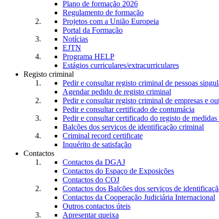
Plano de formação 2026
Regulamento de formação
Projetos com a União Europeia
Portal da Formação
Notícias
EJTN
Programa HELP
Estágios curriculares/extracurriculares
Registo criminal
Pedir e consultar registo criminal de pessoas singul
Agendar pedido de registo criminal
Pedir e consultar registo criminal de empresas e ou
Pedir e consultar certificado de contumácia
Pedir e consultar certificado do registo de medidas 
Balcões dos serviços de identificação criminal
Criminal record certificate
Inquérito de satisfação
Contactos
Contactos da DGAJ
Contactos do Espaço de Exposições
Contactos do COJ
Contactos dos Balcões dos serviços de identificaçã
Contactos da Cooperação Judiciária Internacional
Outros contactos úteis
Apresentar queixa