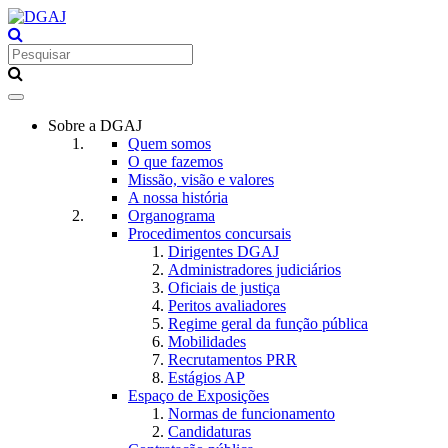
Toggle
navigation
Sobre a DGAJ
Quem somos
O que fazemos
Missão, visão e valores
A nossa história
Organograma
Procedimentos concursais
Dirigentes DGAJ
Administradores judiciários
Oficiais de justiça
Peritos avaliadores
Regime geral da função pública
Mobilidades
Recrutamentos PRR
Estágios AP
Espaço de Exposições
Normas de funcionamento
Candidaturas