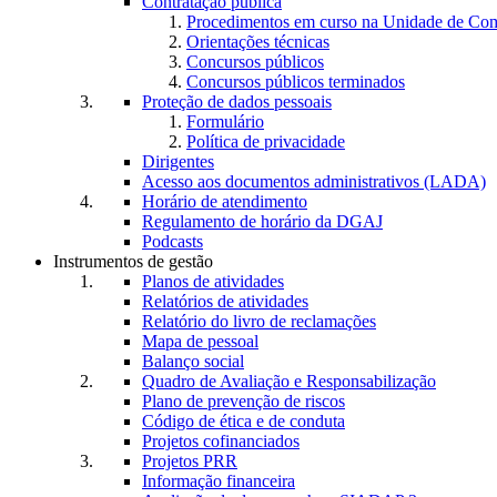
Contratação pública
Procedimentos em curso na Unidade de Co
Orientações técnicas
Concursos públicos
Concursos públicos terminados
Proteção de dados pessoais
Formulário
Política de privacidade
Dirigentes
Acesso aos documentos administrativos (LADA)
Horário de atendimento
Regulamento de horário da DGAJ
Podcasts
Instrumentos de gestão
Planos de atividades
Relatórios de atividades
Relatório do livro de reclamações
Mapa de pessoal
Balanço social
Quadro de Avaliação e Responsabilização
Plano de prevenção de riscos
Código de ética e de conduta
Projetos cofinanciados
Projetos PRR
Informação financeira