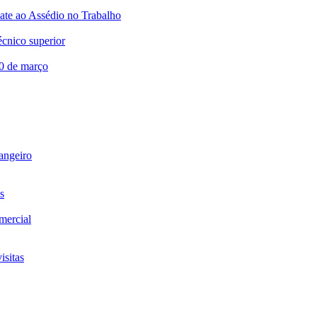
te ao Assédio no Trabalho
écnico superior
20 de março
rangeiro
s
omercial
isitas