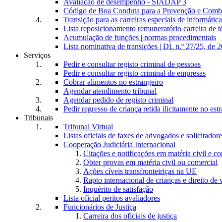
Avaliação de desempenho - SIADAP 3
Código de Boa Conduta para a Prevenção e Comba
Transição para as carreiras especiais de informática
Lista reposicionamento remuneratório carreira de t
Acumulação de funções | normas procedimentais
Lista nominativa de transições | DL n.º 27/25, de 
Serviços
Pedir e consultar registo criminal de pessoas
Pedir e consultar registo criminal de empresas
Cobrar alimentos no estrangeiro
Agendar atendimento tribunal
Agendar pedido de registo criminal
Pedir regresso de criança retida ilicitamente no est
Tribunais
Tribunal Virtual
Listas oficiais de faxes de advogados e solicitadore
Cooperação Judiciária Internacional
Citações e notificações em matéria civil e c
Obter provas em matéria civil ou comercial
Ações cíveis transfronteiriças na UE
Rapto internacional de crianças e direito de v
Inquérito de satisfação
Lista oficial peritos avaliadores
Funcionários de Justiça
Carreira dos oficiais de justiça