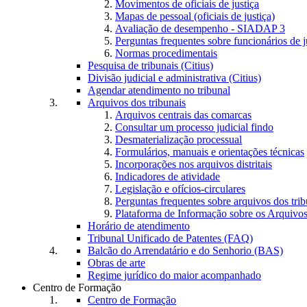
Movimentos de oficiais de justiça
Mapas de pessoal (oficiais de justiça)
Avaliação de desempenho - SIADAP 3
Perguntas frequentes sobre funcionários de j
Normas procedimentais
Pesquisa de tribunais (Citius)
Divisão judicial e administrativa (Citius)
Agendar atendimento no tribunal
Arquivos dos tribunais
Arquivos centrais das comarcas
Consultar um processo judicial findo
Desmaterialização processual
Formulários, manuais e orientações técnicas
Incorporações nos arquivos distritais
Indicadores de atividade
Legislação e ofícios-circulares
Perguntas frequentes sobre arquivos dos trib
Plataforma de Informação sobre os Arquivos
Horário de atendimento
Tribunal Unificado de Patentes (FAQ)
Balcão do Arrendatário e do Senhorio (BAS)
Obras de arte
Regime jurídico do maior acompanhado
Centro de Formação
Centro de Formação