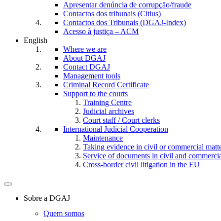
Apresentar denúncia de corrupção/fraude
Contactos dos tribunais (Citius)
Contactos dos Tribunais (DGAJ-Index)
Acesso à justiça – ACM
English
Where we are
About DGAJ
Contact DGAJ
Management tools
Criminal Record Certificate
Support to the courts
Training Centre
Judicial archives
Court staff / Court clerks
International Judicial Cooperation
Maintenance
Taking evidence in civil or commercial matt
Service of documents in civil and commercial 
Cross-border civil litigation in the EU
Toggle
navigation
Sobre a DGAJ
Quem somos