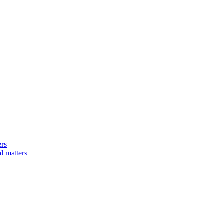
ers
matters​​