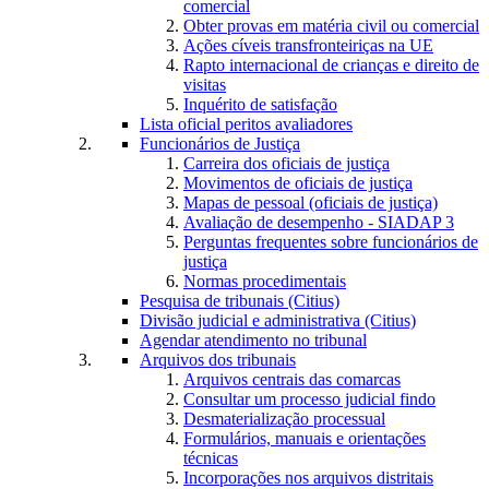
comercial
Obter provas em matéria civil ou comercial
Ações cíveis transfronteiriças na UE
Rapto internacional de crianças e direito de
visitas
Inquérito de satisfação
Lista oficial peritos avaliadores
Funcionários de Justiça
Carreira dos oficiais de justiça
Movimentos de oficiais de justiça
Mapas de pessoal (oficiais de justiça)
Avaliação de desempenho - SIADAP 3
Perguntas frequentes sobre funcionários de
justiça
Normas procedimentais
Pesquisa de tribunais (Citius)
Divisão judicial e administrativa (Citius)
Agendar atendimento no tribunal
Arquivos dos tribunais
Arquivos centrais das comarcas
Consultar um processo judicial findo
Desmaterialização processual
Formulários, manuais e orientações
técnicas
Incorporações nos arquivos distritais