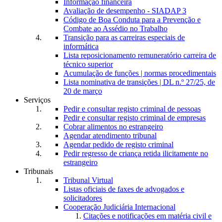
Informação financeira
Avaliação de desempenho - SIADAP 3
Código de Boa Conduta para a Prevenção e
Combate ao Assédio no Trabalho
Transição para as carreiras especiais de
informática
Lista reposicionamento remuneratório carreira de
técnico superior
Acumulação de funções | normas procedimentais
Lista nominativa de transições | DL n.º 27/25, de
20 de março
Serviços
Pedir e consultar registo criminal de pessoas
Pedir e consultar registo criminal de empresas
Cobrar alimentos no estrangeiro
Agendar atendimento tribunal
Agendar pedido de registo criminal
Pedir regresso de criança retida ilicitamente no
estrangeiro
Tribunais
Tribunal Virtual
Listas oficiais de faxes de advogados e
solicitadores
Cooperação Judiciária Internacional
Citações e notificações em matéria civil e