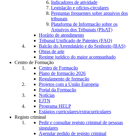
Indicadores de atividade
Legislação e ofícios-circulares
Perguntas frequentes sobre arquivos dos
tribunais
Plataforma de Informação sobre os
Arquivos dos Tribunais (PIsAT)
Horário de atendimento
Tribunal Unificado de Patentes (FAQ)
Balcão do Arrendatário e do Senhorio (BAS)
Obras de arte
Regime jurídico do maior acompanhado
Centro de Formação
Centro de Formação
Plano de formação 2026
Regulamento de formação
Projetos com a União Europeia
Portal da Formação
Notícias
EJTN
Programa HELP
Estágios curriculares/extracurriculares
Registo criminal
Pedir e consultar registo criminal de pessoas
singulares
Agendar pedido de registo criminal