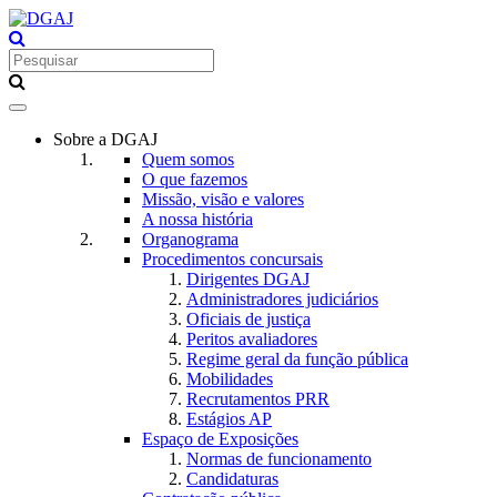
Toggle
navigation
Sobre a DGAJ
Quem somos
O que fazemos
Missão, visão e valores
A nossa história
Organograma
Procedimentos concursais
Dirigentes DGAJ
Administradores judiciários
Oficiais de justiça
Peritos avaliadores
Regime geral da função pública
Mobilidades
Recrutamentos PRR
Estágios AP
Espaço de Exposições
Normas de funcionamento
Candidaturas