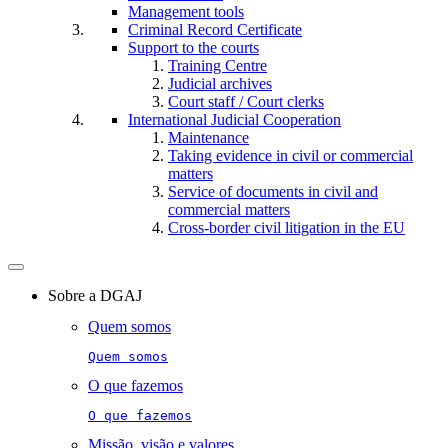
Management tools
Criminal Record Certificate
Support to the courts
Training Centre
Judicial archives
Court staff / Court clerks
International Judicial Cooperation
Maintenance
Taking evidence in civil or commercial
matters
Service of documents in civil and
commercial matters​​
Cross-border civil litigation in the EU
Toggle
navigation
Sobre a DGAJ
Quem somos
Quem somos
O que fazemos
O que fazemos
Missão, visão e valores