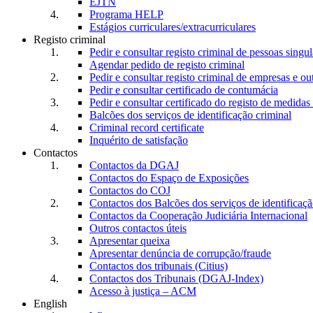
EJTN
Programa HELP
Estágios curriculares/extracurriculares
Registo criminal
Pedir e consultar registo criminal de pessoas singul
Agendar pedido de registo criminal
Pedir e consultar registo criminal de empresas e ou
Pedir e consultar certificado de contumácia
Pedir e consultar certificado do registo de medidas 
Balcões dos serviços de identificação criminal
Criminal record certificate
Inquérito de satisfação
Contactos
Contactos da DGAJ
Contactos do Espaço de Exposições
Contactos do COJ
Contactos dos Balcões dos serviços de identificaçã
Contactos da Cooperação Judiciária Internacional
Outros contactos úteis
Apresentar queixa
Apresentar denúncia de corrupção/fraude
Contactos dos tribunais (Citius)
Contactos dos Tribunais (DGAJ-Index)
Acesso à justiça – ACM
English