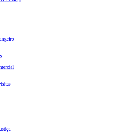
rangeiro
s
omercial
isitas
ustiça