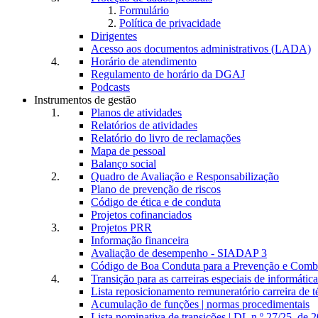
Formulário
Política de privacidade
Dirigentes
Acesso aos documentos administrativos (LADA)
Horário de atendimento
Regulamento de horário da DGAJ
Podcasts
Instrumentos de gestão
Planos de atividades
Relatórios de atividades
Relatório do livro de reclamações
Mapa de pessoal
Balanço social
Quadro de Avaliação e Responsabilização
Plano de prevenção de riscos
Código de ética e de conduta
Projetos cofinanciados
Projetos PRR
Informação financeira
Avaliação de desempenho - SIADAP 3
Código de Boa Conduta para a Prevenção e Comba
Transição para as carreiras especiais de informática
Lista reposicionamento remuneratório carreira de t
Acumulação de funções | normas procedimentais
Lista nominativa de transições | DL n.º 27/25, de 