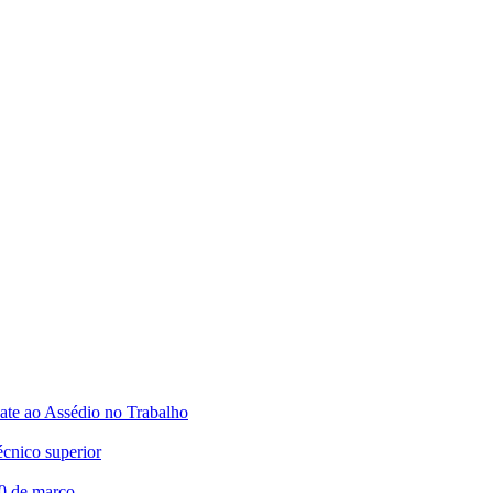
te ao Assédio no Trabalho
écnico superior
20 de março