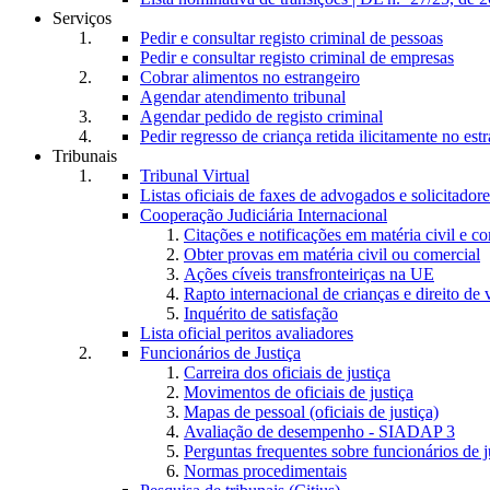
Serviços
Pedir e consultar registo criminal de pessoas
Pedir e consultar registo criminal de empresas
Cobrar alimentos no estrangeiro
Agendar atendimento tribunal
Agendar pedido de registo criminal
Pedir regresso de criança retida ilicitamente no est
Tribunais
Tribunal Virtual
Listas oficiais de faxes de advogados e solicitadore
Cooperação Judiciária Internacional
Citações e notificações em matéria civil e c
Obter provas em matéria civil ou comercial
Ações cíveis transfronteiriças na UE
Rapto internacional de crianças e direito de v
Inquérito de satisfação
Lista oficial peritos avaliadores
Funcionários de Justiça
Carreira dos oficiais de justiça
Movimentos de oficiais de justiça
Mapas de pessoal (oficiais de justiça)
Avaliação de desempenho - SIADAP 3
Perguntas frequentes sobre funcionários de j
Normas procedimentais