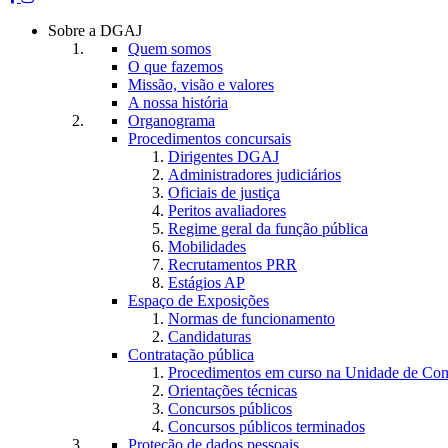
Sobre a DGAJ
Quem somos
O que fazemos
Missão, visão e valores
A nossa história
Organograma
Procedimentos concursais
Dirigentes DGAJ
Administradores judiciários
Oficiais de justiça
Peritos avaliadores
Regime geral da função pública
Mobilidades
Recrutamentos PRR
Estágios AP
Espaço de Exposições
Normas de funcionamento
Candidaturas
Contratação pública
Procedimentos em curso na Unidade de Co
Orientações técnicas
Concursos públicos
Concursos públicos terminados
Proteção de dados pessoais