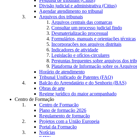
Pesquisa de tribunais (Citius)
Divisão judicial e administrativa (Citius)
Agendar atendimento no tribunal
Arquivos dos tribunais
Arquivos centrais das comarcas
Consultar um processo judicial findo
Desmaterialização processual
Formulários, manuais e orientações técnicas
Incorporações nos arquivos distritais
Indicadores de atividade
Legislação e ofícios-circulares
Perguntas frequentes sobre arquivos dos trib
Plataforma de Informação sobre os Arquivos
Horário de atendimento
Tribunal Unificado de Patentes (FAQ)
Balcão do Arrendatário e do Senhorio (BAS)
Obras de arte
Regime jurídico do maior acompanhado
Centro de Formação
Centro de Formação
Plano de formação 2026
Regulamento de formação
Projetos com a União Europeia
Portal da Formação
Notícias