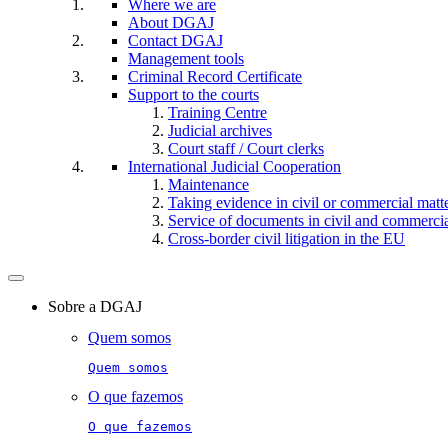
Where we are
About DGAJ
Contact DGAJ
Management tools
Criminal Record Certificate
Support to the courts
Training Centre
Judicial archives
Court staff / Court clerks
International Judicial Cooperation
Maintenance
Taking evidence in civil or commercial matt
Service of documents in civil and commercial 
Cross-border civil litigation in the EU
Toggle
navigation
Sobre a DGAJ
Quem somos
Quem somos
O que fazemos
O que fazemos