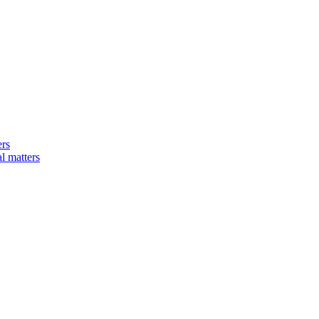
ers
matters​​