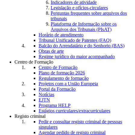
Indicadores de atividade
Legislação e ofícios-circulares
Perguntas frequentes sobre arquivos dos
tribunais
Plataforma de Informação sobre os
Arquivos dos Tribunais (PIsAT)
Horário de atendimento
Tribunal Unificado de Patentes (FAQ)
Balcão do Arrendatário e do Senhorio (BAS)
Obras de arte
Regime jurídico do maior acompanhado
Centro de Formação
Centro de Formação
Plano de formação 2026
Regulamento de formação
Projetos com a União Europeia
Portal da Formação
Notícias
EJTN
Programa HELP
Estágios curriculares/extracurriculares
Registo criminal
Pedir e consultar registo criminal de pessoas
singulares
Agendar pedido de registo criminal