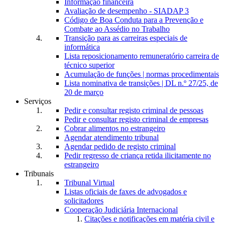
Informação financeira
Avaliação de desempenho - SIADAP 3
Código de Boa Conduta para a Prevenção e
Combate ao Assédio no Trabalho
Transição para as carreiras especiais de
informática
Lista reposicionamento remuneratório carreira de
técnico superior
Acumulação de funções | normas procedimentais
Lista nominativa de transições | DL n.º 27/25, de
20 de março
Serviços
Pedir e consultar registo criminal de pessoas
Pedir e consultar registo criminal de empresas
Cobrar alimentos no estrangeiro
Agendar atendimento tribunal
Agendar pedido de registo criminal
Pedir regresso de criança retida ilicitamente no
estrangeiro
Tribunais
Tribunal Virtual
Listas oficiais de faxes de advogados e
solicitadores
Cooperação Judiciária Internacional
Citações e notificações em matéria civil e