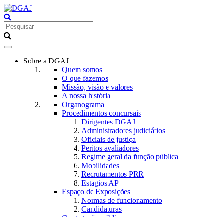
Toggle
navigation
Sobre a DGAJ
Quem somos
O que fazemos
Missão, visão e valores
A nossa história
Organograma
Procedimentos concursais
Dirigentes DGAJ
Administradores judiciários
Oficiais de justiça
Peritos avaliadores
Regime geral da função pública
Mobilidades
Recrutamentos PRR
Estágios AP
Espaço de Exposições
Normas de funcionamento
Candidaturas