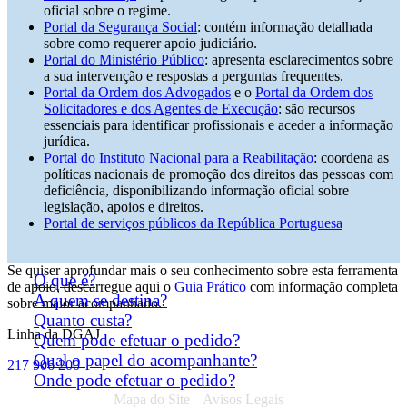
oficial sobre o regime.
Portal da Segurança Social
: contém informação detalhada
sobre como requerer apoio judiciário.
Portal do Ministério Público
: apresenta esclarecimentos sobre
a sua intervenção e respostas a perguntas frequentes.
Portal da Ordem dos Advogados
e o
Portal da Ordem dos
Solicitadores e dos Agentes de Execução
: são recursos
essenciais para identificar profissionais e aceder a informação
jurídica.
Portal do Instituto Nacional para a Reabilitação
:
coordena as
políticas nacionais de promoção dos direitos das pessoas com
deficiência, disponibilizando informação oficial sobre
legislação, apoios e direitos.
Portal de serviços públicos da República Portuguesa
Se quiser aprofundar mais o seu conhecimento sobre esta ferramenta
O que é?
de apoio, descarregue aqui o
Guia Prático
com informação completa
A quem se destina?
sobre maior acompanhado.
Quanto custa?
Linha da DGAJ
Quem pode efetuar o pedido?
Qual o papel do acompanhante?
217 906 200
Onde pode efetuar o pedido?
Mapa do Site
Avisos Legais