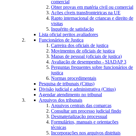
comercial
Obter provas em matéria civil ou comercial
Ações cíveis transfronteiriças na UE
Rapto internacional de crianças e direito de
visitas
Inquérito de satisfação
Lista oficial peritos avaliadores
Funcionários de Justiça
Carreira dos oficiais de justiça
Movimentos de oficiais de justiça
Mapas de pessoal (oficiais de justiça)
Avaliação de desempenho - SIADAP 3
Perguntas frequentes sobre funcionários de
justiça
Normas procedimentais
Pesquisa de tribunais (Citius)
Divisão judicial e administrativa (Citius)
Agendar atendimento no tribunal
Arquivos dos tribunais
Arquivos centrais das comarcas
Consultar um processo judicial findo
Desmaterialização processual
Formulários, manuais e orientações
técnicas
Incorporações nos arquivos distritais