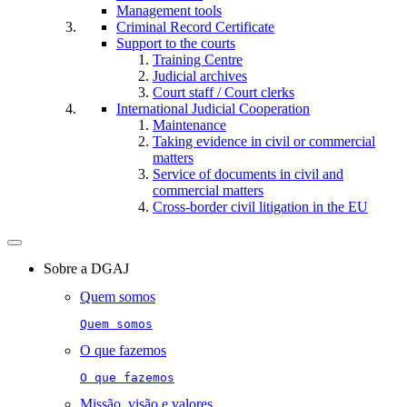
Management tools
Criminal Record Certificate
Support to the courts
Training Centre
Judicial archives
Court staff / Court clerks
International Judicial Cooperation
Maintenance
Taking evidence in civil or commercial
matters
Service of documents in civil and
commercial matters​​
Cross-border civil litigation in the EU
Toggle
navigation
Sobre a DGAJ
Quem somos
Quem somos
O que fazemos
O que fazemos
Missão, visão e valores