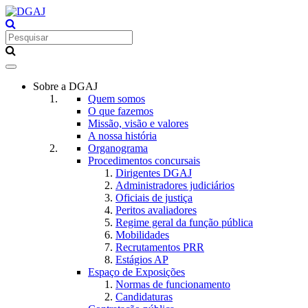
Toggle
navigation
Sobre a DGAJ
Quem somos
O que fazemos
Missão, visão e valores
A nossa história
Organograma
Procedimentos concursais
Dirigentes DGAJ
Administradores judiciários
Oficiais de justiça
Peritos avaliadores
Regime geral da função pública
Mobilidades
Recrutamentos PRR
Estágios AP
Espaço de Exposições
Normas de funcionamento
Candidaturas