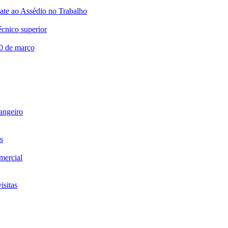
te ao Assédio no Trabalho
écnico superior
20 de março
rangeiro
s
omercial
isitas