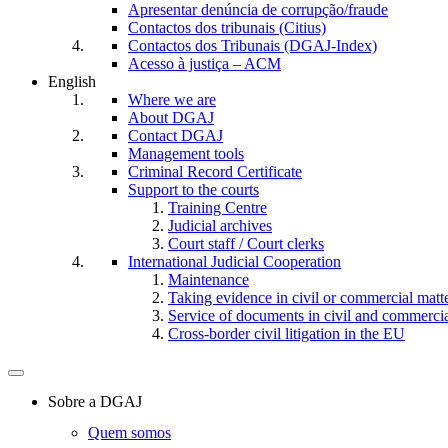
Apresentar denúncia de corrupção/fraude
Contactos dos tribunais (Citius)
Contactos dos Tribunais (DGAJ-Index)
Acesso à justiça – ACM
English
Where we are
About DGAJ
Contact DGAJ
Management tools
Criminal Record Certificate
Support to the courts
Training Centre
Judicial archives
Court staff / Court clerks
International Judicial Cooperation
Maintenance
Taking evidence in civil or commercial matt
Service of documents in civil and commercial 
Cross-border civil litigation in the EU
Toggle
navigation
Sobre a DGAJ
Quem somos