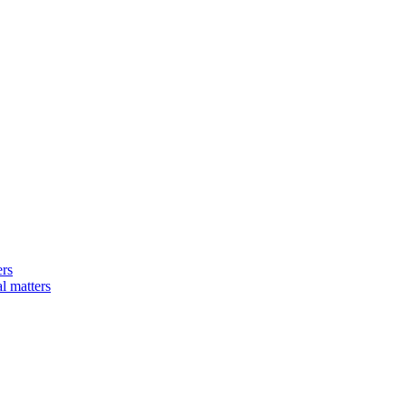
ers
matters​​