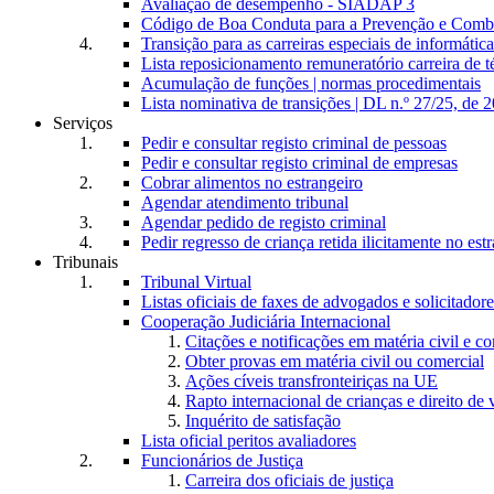
Avaliação de desempenho - SIADAP 3
Código de Boa Conduta para a Prevenção e Comba
Transição para as carreiras especiais de informática
Lista reposicionamento remuneratório carreira de t
Acumulação de funções | normas procedimentais
Lista nominativa de transições | DL n.º 27/25, de 
Serviços
Pedir e consultar registo criminal de pessoas
Pedir e consultar registo criminal de empresas
Cobrar alimentos no estrangeiro
Agendar atendimento tribunal
Agendar pedido de registo criminal
Pedir regresso de criança retida ilicitamente no est
Tribunais
Tribunal Virtual
Listas oficiais de faxes de advogados e solicitadore
Cooperação Judiciária Internacional
Citações e notificações em matéria civil e c
Obter provas em matéria civil ou comercial
Ações cíveis transfronteiriças na UE
Rapto internacional de crianças e direito de v
Inquérito de satisfação
Lista oficial peritos avaliadores
Funcionários de Justiça
Carreira dos oficiais de justiça