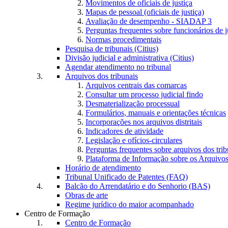
Movimentos de oficiais de justiça
Mapas de pessoal (oficiais de justiça)
Avaliação de desempenho - SIADAP 3
Perguntas frequentes sobre funcionários de j
Normas procedimentais
Pesquisa de tribunais (Citius)
Divisão judicial e administrativa (Citius)
Agendar atendimento no tribunal
Arquivos dos tribunais
Arquivos centrais das comarcas
Consultar um processo judicial findo
Desmaterialização processual
Formulários, manuais e orientações técnicas
Incorporações nos arquivos distritais
Indicadores de atividade
Legislação e ofícios-circulares
Perguntas frequentes sobre arquivos dos trib
Plataforma de Informação sobre os Arquivos
Horário de atendimento
Tribunal Unificado de Patentes (FAQ)
Balcão do Arrendatário e do Senhorio (BAS)
Obras de arte
Regime jurídico do maior acompanhado
Centro de Formação
Centro de Formação