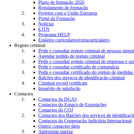
Plano de formação 2026
Regulamento de formação
Projetos com a União Europeia
Portal da Formação
Notícias
EJTN
Programa HELP
Estágios curriculares/extracurriculares
Registo criminal
Pedir e consultar registo criminal de pessoas singul
Agendar pedido de registo criminal
Pedir e consultar registo criminal de empresas e ou
Pedir e consultar certificado de contumácia
Pedir e consultar certificado do registo de medidas 
Balcões dos serviços de identificação criminal
Criminal record certificate
Inquérito de satisfação
Contactos
Contactos da DGAJ
Contactos do Espaço de Exposições
Contactos do COJ
Contactos dos Balcões dos serviços de identificaçã
Contactos da Cooperação Judiciária Internacional
Outros contactos úteis
Apresentar queixa