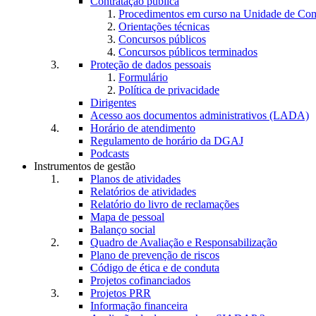
Contratação pública
Procedimentos em curso na Unidade de Co
Orientações técnicas
Concursos públicos
Concursos públicos terminados
Proteção de dados pessoais
Formulário
Política de privacidade
Dirigentes
Acesso aos documentos administrativos (LADA)
Horário de atendimento
Regulamento de horário da DGAJ
Podcasts
Instrumentos de gestão
Planos de atividades
Relatórios de atividades
Relatório do livro de reclamações
Mapa de pessoal
Balanço social
Quadro de Avaliação e Responsabilização
Plano de prevenção de riscos
Código de ética e de conduta
Projetos cofinanciados
Projetos PRR
Informação financeira