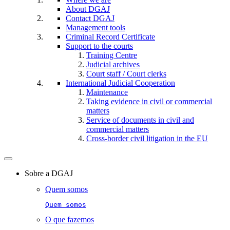
About DGAJ
Contact DGAJ
Management tools
Criminal Record Certificate
Support to the courts
Training Centre
Judicial archives
Court staff / Court clerks
International Judicial Cooperation
Maintenance
Taking evidence in civil or commercial
matters
Service of documents in civil and
commercial matters​​
Cross-border civil litigation in the EU
Toggle
navigation
Sobre a DGAJ
Quem somos
Quem somos
O que fazemos