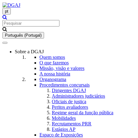
pt
Português (Portugal)
Toggle
navigation
Sobre a DGAJ
Quem somos
O que fazemos
Missão, visão e valores
A nossa história
Organograma
Procedimentos concursais
Dirigentes DGAJ
Administradores judiciários
Oficiais de justiça
Peritos avaliadores
Regime geral da função pública
Mobilidades
Recrutamentos PRR
Estágios AP
Espaço de Exposições