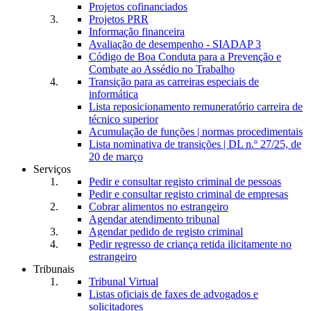
Projetos cofinanciados
Projetos PRR
Informação financeira
Avaliação de desempenho - SIADAP 3
Código de Boa Conduta para a Prevenção e
Combate ao Assédio no Trabalho
Transição para as carreiras especiais de
informática
Lista reposicionamento remuneratório carreira de
técnico superior
Acumulação de funções | normas procedimentais
Lista nominativa de transições | DL n.º 27/25, de
20 de março
Serviços
Pedir e consultar registo criminal de pessoas
Pedir e consultar registo criminal de empresas
Cobrar alimentos no estrangeiro
Agendar atendimento tribunal
Agendar pedido de registo criminal
Pedir regresso de criança retida ilicitamente no
estrangeiro
Tribunais
Tribunal Virtual
Listas oficiais de faxes de advogados e
solicitadores