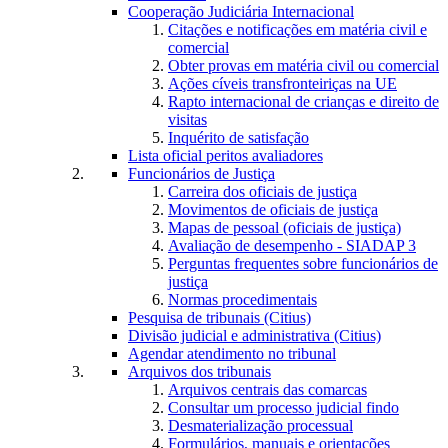
Cooperação Judiciária Internacional
Citações e notificações em matéria civil e
comercial
Obter provas em matéria civil ou comercial
Ações cíveis transfronteiriças na UE
Rapto internacional de crianças e direito de
visitas
Inquérito de satisfação
Lista oficial peritos avaliadores
Funcionários de Justiça
Carreira dos oficiais de justiça
Movimentos de oficiais de justiça
Mapas de pessoal (oficiais de justiça)
Avaliação de desempenho - SIADAP 3
Perguntas frequentes sobre funcionários de
justiça
Normas procedimentais
Pesquisa de tribunais (Citius)
Divisão judicial e administrativa (Citius)
Agendar atendimento no tribunal
Arquivos dos tribunais
Arquivos centrais das comarcas
Consultar um processo judicial findo
Desmaterialização processual
Formulários, manuais e orientações