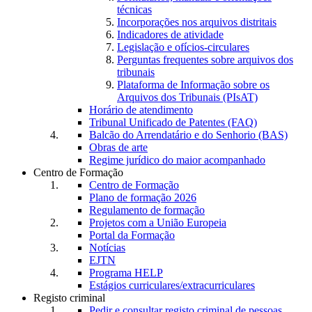
técnicas
Incorporações nos arquivos distritais
Indicadores de atividade
Legislação e ofícios-circulares
Perguntas frequentes sobre arquivos dos
tribunais
Plataforma de Informação sobre os
Arquivos dos Tribunais (PIsAT)
Horário de atendimento
Tribunal Unificado de Patentes (FAQ)
Balcão do Arrendatário e do Senhorio (BAS)
Obras de arte
Regime jurídico do maior acompanhado
Centro de Formação
Centro de Formação
Plano de formação 2026
Regulamento de formação
Projetos com a União Europeia
Portal da Formação
Notícias
EJTN
Programa HELP
Estágios curriculares/extracurriculares
Registo criminal
Pedir e consultar registo criminal de pessoas