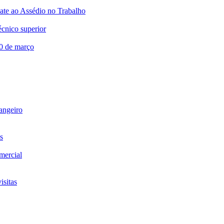
te ao Assédio no Trabalho
écnico superior
20 de março
rangeiro
s
omercial
isitas