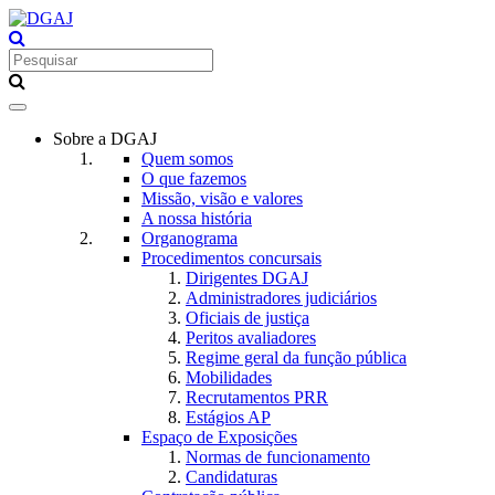
Toggle
navigation
Sobre a DGAJ
Quem somos
O que fazemos
Missão, visão e valores
A nossa história
Organograma
Procedimentos concursais
Dirigentes DGAJ
Administradores judiciários
Oficiais de justiça
Peritos avaliadores
Regime geral da função pública
Mobilidades
Recrutamentos PRR
Estágios AP
Espaço de Exposições
Normas de funcionamento
Candidaturas