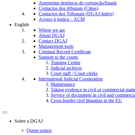
Apresentar denúncia de corrupção/fraude
Contactos dos tribunais (Citius)
Contactos dos Tribunais (DGAJ-Index)
Acesso à justiça – ACM
English
Where we are
About DGAJ
Contact DGAJ
Management tools
Criminal Record Certificate
Support to the courts
Training Centre
Judicial archives
Court staff / Court clerks
International Judicial Cooperation
Maintenance
Taking evidence in civil or commercial matt
Service of documents in civil and commercial 
Cross-border civil litigation in the EU
Toggle
navigation
Sobre a DGAJ
Quem somos