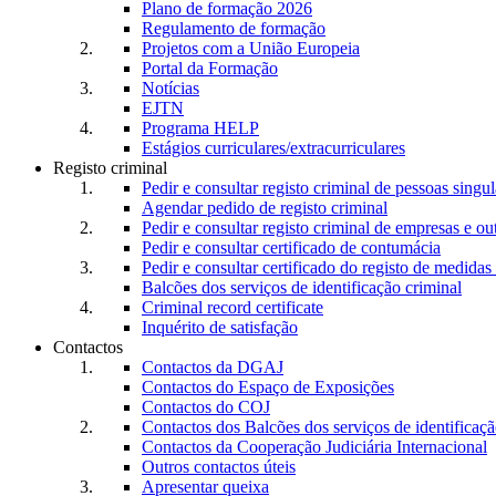
Plano de formação 2026
Regulamento de formação
Projetos com a União Europeia
Portal da Formação
Notícias
EJTN
Programa HELP
Estágios curriculares/extracurriculares
Registo criminal
Pedir e consultar registo criminal de pessoas singul
Agendar pedido de registo criminal
Pedir e consultar registo criminal de empresas e ou
Pedir e consultar certificado de contumácia
Pedir e consultar certificado do registo de medidas 
Balcões dos serviços de identificação criminal
Criminal record certificate
Inquérito de satisfação
Contactos
Contactos da DGAJ
Contactos do Espaço de Exposições
Contactos do COJ
Contactos dos Balcões dos serviços de identificaçã
Contactos da Cooperação Judiciária Internacional
Outros contactos úteis
Apresentar queixa