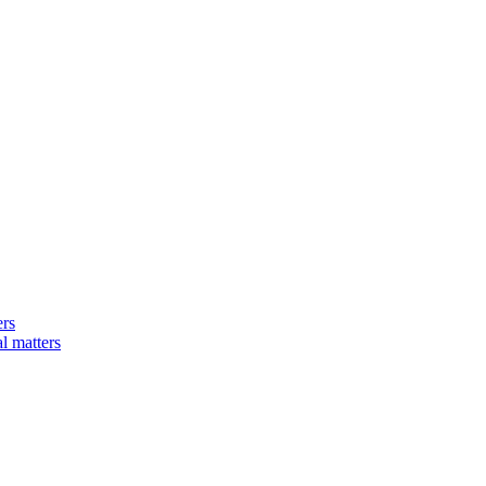
ers
matters​​