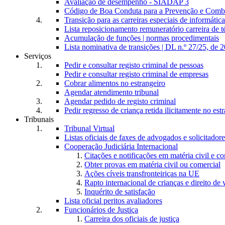
Avaliação de desempenho - SIADAP 3
Código de Boa Conduta para a Prevenção e Comba
Transição para as carreiras especiais de informática
Lista reposicionamento remuneratório carreira de t
Acumulação de funções | normas procedimentais
Lista nominativa de transições | DL n.º 27/25, de 
Serviços
Pedir e consultar registo criminal de pessoas
Pedir e consultar registo criminal de empresas
Cobrar alimentos no estrangeiro
Agendar atendimento tribunal
Agendar pedido de registo criminal
Pedir regresso de criança retida ilicitamente no est
Tribunais
Tribunal Virtual
Listas oficiais de faxes de advogados e solicitadore
Cooperação Judiciária Internacional
Citações e notificações em matéria civil e c
Obter provas em matéria civil ou comercial
Ações cíveis transfronteiriças na UE
Rapto internacional de crianças e direito de v
Inquérito de satisfação
Lista oficial peritos avaliadores
Funcionários de Justiça
Carreira dos oficiais de justiça