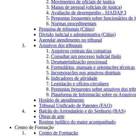
Movimentos de oficiais de justiça
Mapas de pessoal (oficiais de justiça)
Avaliação de desempenho - SIADAP 3
Perguntas frequentes sobre funcionários de j
Normas procedimentais
Pesquisa de tribunais (Citius)
Divisão judicial e administrativa (Citius)
Agendar atendimento no tribunal
Arquivos dos tribunais
Arquivos centrais das comarcas
Consultar um processo judicial findo
Desmaterialização processual
Formulários, manuais e orientações técnicas
Incorporações nos arquivos distritais
Indicadores de atividade
Legislação e ofícios-circulares
Perguntas frequentes sobre arquivos dos trib
Plataforma de Informação sobre os Arquivos
Horário de atendimento
Tribunal Unificado de Patentes (FAQ)
Balcão do Arrendatário e do Senhorio (BAS)
Obras de arte
Regime jurídico do maior acompanhado
Centro de Formação
Centro de Formação