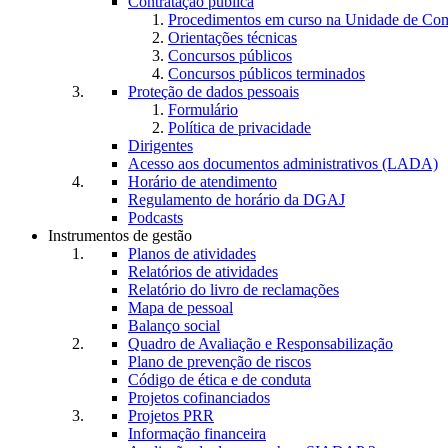
Contratação pública
Procedimentos em curso na Unidade de Co
Orientações técnicas
Concursos públicos
Concursos públicos terminados
Proteção de dados pessoais
Formulário
Política de privacidade
Dirigentes
Acesso aos documentos administrativos (LADA)
Horário de atendimento
Regulamento de horário da DGAJ
Podcasts
Instrumentos de gestão
Planos de atividades
Relatórios de atividades
Relatório do livro de reclamações
Mapa de pessoal
Balanço social
Quadro de Avaliação e Responsabilização
Plano de prevenção de riscos
Código de ética e de conduta
Projetos cofinanciados
Projetos PRR
Informação financeira