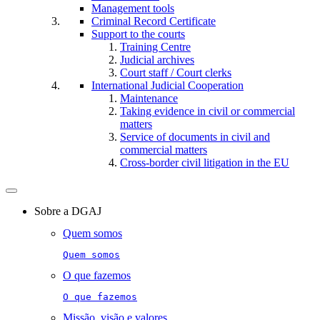
Management tools
Criminal Record Certificate
Support to the courts
Training Centre
Judicial archives
Court staff / Court clerks
International Judicial Cooperation
Maintenance
Taking evidence in civil or commercial
matters
Service of documents in civil and
commercial matters​​
Cross-border civil litigation in the EU
Toggle
navigation
Sobre a DGAJ
Quem somos
Quem somos
O que fazemos
O que fazemos
Missão, visão e valores