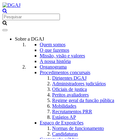
Toggle
navigation
Sobre a DGAJ
Quem somos
O que fazemos
Missão, visão e valores
A nossa história
Organograma
Procedimentos concursais
Dirigentes DGAJ
Administradores judiciários
Oficiais de justiça
Peritos avaliadores
Regime geral da função pública
Mobilidades
Recrutamentos PRR
Estágios AP
Espaço de Exposições
Normas de funcionamento
Candidaturas