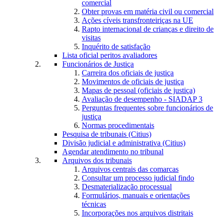
comercial
Obter provas em matéria civil ou comercial
Ações cíveis transfronteiriças na UE
Rapto internacional de crianças e direito de
visitas
Inquérito de satisfação
Lista oficial peritos avaliadores
Funcionários de Justiça
Carreira dos oficiais de justiça
Movimentos de oficiais de justiça
Mapas de pessoal (oficiais de justiça)
Avaliação de desempenho - SIADAP 3
Perguntas frequentes sobre funcionários de
justiça
Normas procedimentais
Pesquisa de tribunais (Citius)
Divisão judicial e administrativa (Citius)
Agendar atendimento no tribunal
Arquivos dos tribunais
Arquivos centrais das comarcas
Consultar um processo judicial findo
Desmaterialização processual
Formulários, manuais e orientações
técnicas
Incorporações nos arquivos distritais