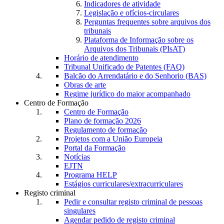
Indicadores de atividade
Legislação e ofícios-circulares
Perguntas frequentes sobre arquivos dos
tribunais
Plataforma de Informação sobre os
Arquivos dos Tribunais (PIsAT)
Horário de atendimento
Tribunal Unificado de Patentes (FAQ)
Balcão do Arrendatário e do Senhorio (BAS)
Obras de arte
Regime jurídico do maior acompanhado
Centro de Formação
Centro de Formação
Plano de formação 2026
Regulamento de formação
Projetos com a União Europeia
Portal da Formação
Notícias
EJTN
Programa HELP
Estágios curriculares/extracurriculares
Registo criminal
Pedir e consultar registo criminal de pessoas
singulares
Agendar pedido de registo criminal