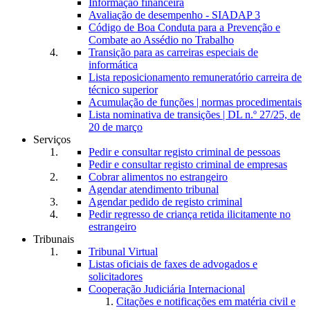
Informação financeira
Avaliação de desempenho - SIADAP 3
Código de Boa Conduta para a Prevenção e
Combate ao Assédio no Trabalho
Transição para as carreiras especiais de
informática
Lista reposicionamento remuneratório carreira de
técnico superior
Acumulação de funções | normas procedimentais
Lista nominativa de transições | DL n.º 27/25, de
20 de março
Serviços
Pedir e consultar registo criminal de pessoas
Pedir e consultar registo criminal de empresas
Cobrar alimentos no estrangeiro
Agendar atendimento tribunal
Agendar pedido de registo criminal
Pedir regresso de criança retida ilicitamente no
estrangeiro
Tribunais
Tribunal Virtual
Listas oficiais de faxes de advogados e
solicitadores
Cooperação Judiciária Internacional
Citações e notificações em matéria civil e