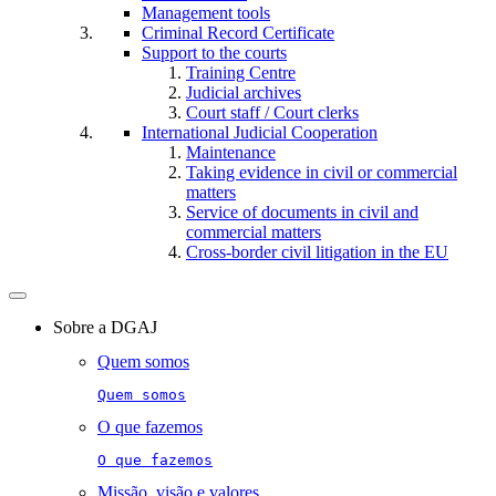
Management tools
Criminal Record Certificate
Support to the courts
Training Centre
Judicial archives
Court staff / Court clerks
International Judicial Cooperation
Maintenance
Taking evidence in civil or commercial
matters
Service of documents in civil and
commercial matters​​
Cross-border civil litigation in the EU
Toggle
navigation
Sobre a DGAJ
Quem somos
Quem somos
O que fazemos
O que fazemos
Missão, visão e valores