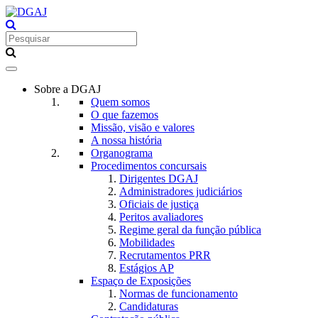
Toggle
navigation
Sobre a DGAJ
Quem somos
O que fazemos
Missão, visão e valores
A nossa história
Organograma
Procedimentos concursais
Dirigentes DGAJ
Administradores judiciários
Oficiais de justiça
Peritos avaliadores
Regime geral da função pública
Mobilidades
Recrutamentos PRR
Estágios AP
Espaço de Exposições
Normas de funcionamento
Candidaturas