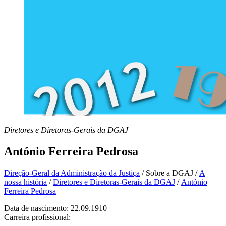
Diretores e Diretoras-Gerais da DGAJ
António Ferreira Pedrosa
Direção-Geral da Administração da Justiça
/
Sobre a DGAJ
/
A
nossa história
/
Diretores e Diretoras-Gerais da DGAJ
/
António
Ferreira Pedrosa
Data de nascimento: 22.09.1910
Carreira profissional: