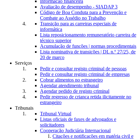
Informação financeira
Avaliação de desempenho - SIADAP 3
Código de Boa Conduta para a Prevenção e
Combate ao Assédio no Trabalho
Transição para as carreiras especiais de
informática
Lista reposicionamento remuneratório carreira de
técnico superior
Acumulação de funções | normas procedimentais
Lista nominativa de transições | DL n.º 27/25, de
20 de março
Serviços
Pedir e consultar registo criminal de pessoas
Pedir e consultar registo criminal de empresas
Cobrar alimentos no estrangeiro
Agendar atendimento tribunal
Agendar pedido de registo criminal
Pedir regresso de criança retida ilicitamente no
estrangeiro
Tribunais
Tribunal Virtual
Listas oficiais de faxes de advogados e
solicitadores
Cooperação Judiciária Internacional
Citações e notificações em matéria civil e