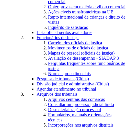
comercial
Obter provas em matéria civil ou comercial
Ações cíveis transfronteiriças na UE
Rapto internacional de crianças e direito de
visitas
Inquérito de satisfação
Lista oficial peritos avaliadores
Funcionários de Justiça
Carreira dos oficiais de justiça
Movimentos de oficiais de justiça
Mapas de pessoal (oficiais de justiça)
Avaliação de desempenho - SIADAP 3
Perguntas frequentes sobre funcionários de
justiça
Normas procedimentais
Pesquisa de tribunais (Citius)
Divisão judicial e administrativa (Citius)
Agendar atendimento no tribunal
Arquivos dos tribunais
Arquivos centrais das comarcas
Consultar um processo judicial findo
Desmaterialização processual
Formulários, manuais e orientações
técnicas
Incorporações nos arquivos distritais