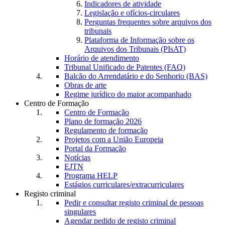
Indicadores de atividade
Legislação e ofícios-circulares
Perguntas frequentes sobre arquivos dos
tribunais
Plataforma de Informação sobre os
Arquivos dos Tribunais (PIsAT)
Horário de atendimento
Tribunal Unificado de Patentes (FAQ)
Balcão do Arrendatário e do Senhorio (BAS)
Obras de arte
Regime jurídico do maior acompanhado
Centro de Formação
Centro de Formação
Plano de formação 2026
Regulamento de formação
Projetos com a União Europeia
Portal da Formação
Notícias
EJTN
Programa HELP
Estágios curriculares/extracurriculares
Registo criminal
Pedir e consultar registo criminal de pessoas
singulares
Agendar pedido de registo criminal