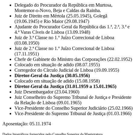
Delegado do Procurador da República em Murtosa,
Montemor-o-Novo, Beja e Caldas da Rainha.
Juiz de Direito em Mértola (25.05.1945), Golegã
(19.06.1945) e Rio Maior (29.08.1947)
Ajudante do Procurador Geral da República das 1.ª, 2.ª, 3.ª e
4.ª Varas Cíveis de Lisboa (13.09.1948)
Juiz de 3.ª Classe no 1.º Juízo Correcional de Lisboa
(03.08.1950)
Juiz de 2.ª Classe no 1.º Juízo Correcional de Lisboa
(17.11.1951)
Chefe de Gabinete do Ministro das Corporações (22.02.1952)
Colocado em situação de adido (08.07.1955)
Corregedor do Círculo Judicial de Lisboa (19.09.1955)
Diretor-Geral da Justiça (30.05.1956)
Colocado em situação de adido (15.08.1958)
Diretor-Geral da Justiça (31.01.1959 a 15.01.1965)
Juiz Desembargador (23.04.1960)
Juiz Conselheiro do Supremo Tribunal de Justiça e Presidente
da Relação de Lisboa (09.01.1965)
Vice-Presidente do Conselho Superior Judiciário (25.02.1966)
Vice-Presidente do Supremo Tribunal de Justiça (01.03.1966)
Aposentação: 05.11.1974
Dados biográficos fornecidos pelo Conselho Superior da Magistratura.