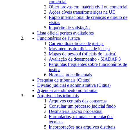
comercial
Obter provas em matéria civil ou comercial
Ações cíveis transfronteiriças na UE
Rapto internacional de crianças e direito de
visitas
Inquérito de satisfação
Lista oficial peritos avaliadores
Funcionários de Justiça
Carreira dos oficiais de justiça
Movimentos de oficiais de justiça
Mapas de pessoal (oficiais de justiça)
Avaliação de desempenho - SIADAP 3
Perguntas frequentes sobre funcionários de
justiça
Normas procedimentais
Pesquisa de tribunais (Citius)
Divisão judicial e administrativa (Citius)
Agendar atendimento no tribunal
Arquivos dos tribunais
Arquivos centrais das comarcas
Consultar um processo judicial findo
Desmaterialização processual
Formulários, manuais e orientações
técnicas
Incorporações nos arquivos distritais