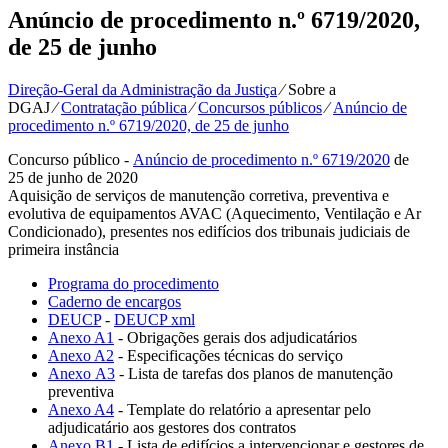
Anúncio de procedimento n.º 6719/2020,
de 25 de junho
Direção-Geral da Administração da Justiça
⁄
Sobre a
DGAJ
⁄
Contratação pública
⁄
Concursos públicos
⁄
Anúncio de
procedimento n.º 6719/2020, de 25 de junho
Concurso público -
Anúncio de procedimento n.º 6719/2020
de
25 de junho de 2020
Aquisição de serviços de manutenção corretiva, preventiva e
evolutiva de equipamentos AVAC (Aquecimento, Ventilação e Ar
Condicionado), presentes nos edifícios dos tribunais judiciais de
primeira instância
Programa do procedimento
Caderno de encargos
DEUCP
-
DEUCP xml
Anexo A1
- Obrigações gerais dos adjudicatários
Anexo A2
- Especificações técnicas do serviço
Anexo A3
- Lista de tarefas dos planos de manutenção
preventiva
Anexo A4
- Template do relatório a apresentar pelo
adjudicatário aos gestores dos contratos
Anexo B1
- Lista de edifícios a intervencionar e gestores de