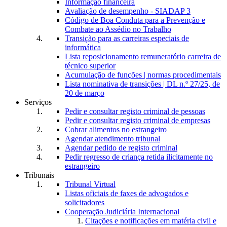
Informação financeira
Avaliação de desempenho - SIADAP 3
Código de Boa Conduta para a Prevenção e
Combate ao Assédio no Trabalho
Transição para as carreiras especiais de
informática
Lista reposicionamento remuneratório carreira de
técnico superior
Acumulação de funções | normas procedimentais
Lista nominativa de transições | DL n.º 27/25, de
20 de março
Serviços
Pedir e consultar registo criminal de pessoas
Pedir e consultar registo criminal de empresas
Cobrar alimentos no estrangeiro
Agendar atendimento tribunal
Agendar pedido de registo criminal
Pedir regresso de criança retida ilicitamente no
estrangeiro
Tribunais
Tribunal Virtual
Listas oficiais de faxes de advogados e
solicitadores
Cooperação Judiciária Internacional
Citações e notificações em matéria civil e