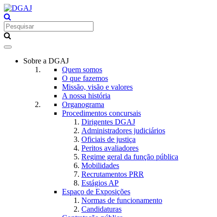
Toggle
navigation
Sobre a DGAJ
Quem somos
O que fazemos
Missão, visão e valores
A nossa história
Organograma
Procedimentos concursais
Dirigentes DGAJ
Administradores judiciários
Oficiais de justiça
Peritos avaliadores
Regime geral da função pública
Mobilidades
Recrutamentos PRR
Estágios AP
Espaço de Exposições
Normas de funcionamento
Candidaturas