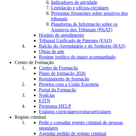
Indicadores de atividade
Legislação e ofícios-circulares
Perguntas frequentes sobre arquivos dos
tribunais
Plataforma de Informação sobre os
Arquivos dos Tribunais (PIsAT)
Horário de atendimento
Tribunal Unificado de Patentes (FAQ)
Balcão do Arrendatário e do Senhorio (BAS)
Obras de arte
Regime jurídico do maior acompanhado
Centro de Formação
Centro de Formação
Plano de formação 2026
Regulamento de formação
Projetos com a União Europeia
Portal da Formação
Notícias
EJTN
Programa HELP
Estágios curriculares/extracurriculares
Registo criminal
Pedir e consultar registo criminal de pessoas
singulares
Agendar pedido de registo criminal