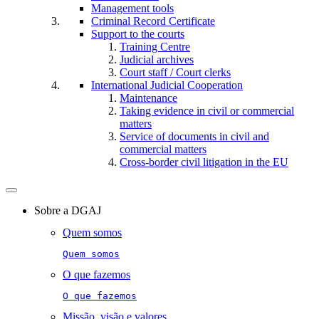
Management tools
Criminal Record Certificate
Support to the courts
Training Centre
Judicial archives
Court staff / Court clerks
International Judicial Cooperation
Maintenance
Taking evidence in civil or commercial
matters
Service of documents in civil and
commercial matters​​
Cross-border civil litigation in the EU
Toggle
navigation
Sobre a DGAJ
Quem somos
Quem somos
O que fazemos
O que fazemos
Missão, visão e valores