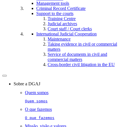
Management tools
Criminal Record Certificate
Support to the courts
Training Centre
Judicial archives
Court staff / Court clerks
International Judicial Cooperation
Maintenance
Taking evidence in civil or commercial
matters
Service of documents in civil and
commercial matters​​
Cross-border civil litigation in the EU
Toggle
navigation
Sobre a DGAJ
Quem somos
Quem somos
O que fazemos
O que fazemos
Missão, visão e valores