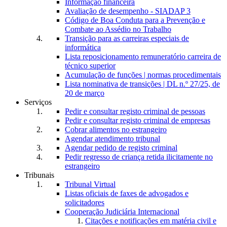
Informação financeira
Avaliação de desempenho - SIADAP 3
Código de Boa Conduta para a Prevenção e
Combate ao Assédio no Trabalho
Transição para as carreiras especiais de
informática
Lista reposicionamento remuneratório carreira de
técnico superior
Acumulação de funções | normas procedimentais
Lista nominativa de transições | DL n.º 27/25, de
20 de março
Serviços
Pedir e consultar registo criminal de pessoas
Pedir e consultar registo criminal de empresas
Cobrar alimentos no estrangeiro
Agendar atendimento tribunal
Agendar pedido de registo criminal
Pedir regresso de criança retida ilicitamente no
estrangeiro
Tribunais
Tribunal Virtual
Listas oficiais de faxes de advogados e
solicitadores
Cooperação Judiciária Internacional
Citações e notificações em matéria civil e