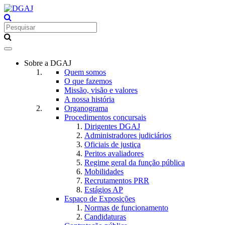
Toggle
navigation
Sobre a DGAJ
Quem somos
O que fazemos
Missão, visão e valores
A nossa história
Organograma
Procedimentos concursais
Dirigentes DGAJ
Administradores judiciários
Oficiais de justiça
Peritos avaliadores
Regime geral da função pública
Mobilidades
Recrutamentos PRR
Estágios AP
Espaço de Exposições
Normas de funcionamento
Candidaturas