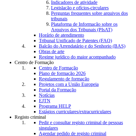
Indicadores de atividade
Legislação e ofícios-circulares
Perguntas frequentes sobre arquivos dos
tribunais
Plataforma de Informação sobre os
Arquivos dos Tribunais (PIsAT)
Horário de atendimento
Tribunal Unificado de Patentes (FAQ)
Balcão do Arrendatário e do Senhorio (BAS)
Obras de arte
Regime jurídico do maior acompanhado
Centro de Formação
Centro de Formação
Plano de formação 2026
Regulamento de formação
Projetos com a União Europeia
Portal da Formação
Notícias
EJTN
Programa HELP
Estágios curriculares/extracurriculares
Registo criminal
Pedir e consultar registo criminal de pessoas
singulares
Agendar pedido de registo criminal