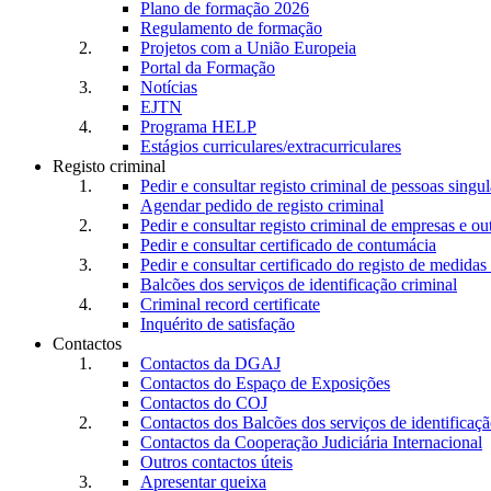
Plano de formação 2026
Regulamento de formação
Projetos com a União Europeia
Portal da Formação
Notícias
EJTN
Programa HELP
Estágios curriculares/extracurriculares
Registo criminal
Pedir e consultar registo criminal de pessoas singul
Agendar pedido de registo criminal
Pedir e consultar registo criminal de empresas e ou
Pedir e consultar certificado de contumácia
Pedir e consultar certificado do registo de medidas 
Balcões dos serviços de identificação criminal
Criminal record certificate
Inquérito de satisfação
Contactos
Contactos da DGAJ
Contactos do Espaço de Exposições
Contactos do COJ
Contactos dos Balcões dos serviços de identificaçã
Contactos da Cooperação Judiciária Internacional
Outros contactos úteis
Apresentar queixa