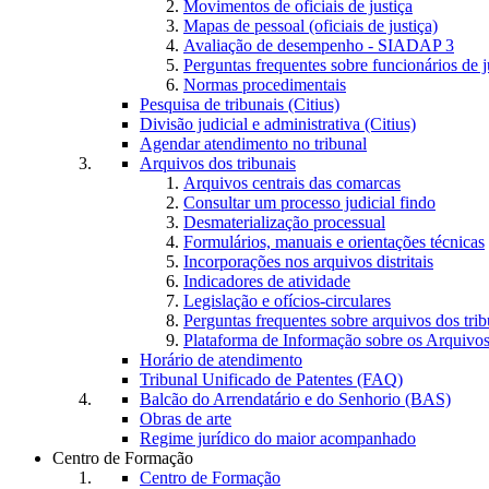
Movimentos de oficiais de justiça
Mapas de pessoal (oficiais de justiça)
Avaliação de desempenho - SIADAP 3
Perguntas frequentes sobre funcionários de j
Normas procedimentais
Pesquisa de tribunais (Citius)
Divisão judicial e administrativa (Citius)
Agendar atendimento no tribunal
Arquivos dos tribunais
Arquivos centrais das comarcas
Consultar um processo judicial findo
Desmaterialização processual
Formulários, manuais e orientações técnicas
Incorporações nos arquivos distritais
Indicadores de atividade
Legislação e ofícios-circulares
Perguntas frequentes sobre arquivos dos trib
Plataforma de Informação sobre os Arquivos
Horário de atendimento
Tribunal Unificado de Patentes (FAQ)
Balcão do Arrendatário e do Senhorio (BAS)
Obras de arte
Regime jurídico do maior acompanhado
Centro de Formação
Centro de Formação