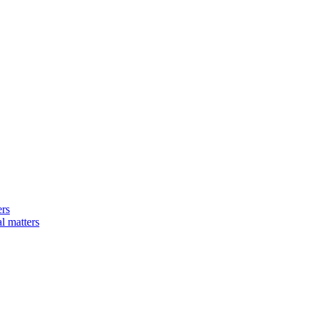
ers
matters​​