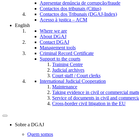
Apresentar denúncia de corrupção/fraude
Contactos dos tribunais (Citius)
Contactos dos Tribunais (DGAJ-Index)
Acesso à justiça – ACM
English
Where we are
About DGAJ
Contact DGAJ
Management tools
Criminal Record Certificate
Support to the courts
Training Centre
Judicial archives
Court staff / Court clerks
International Judicial Cooperation
Maintenance
Taking evidence in civil or commercial matt
Service of documents in civil and commercial 
Cross-border civil litigation in the EU
Toggle
navigation
Sobre a DGAJ
Quem somos