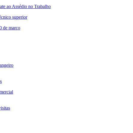
te ao Assédio no Trabalho
écnico superior
20 de março
rangeiro
s
omercial
isitas