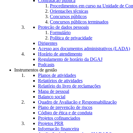
Contratação pública
Procedimentos em curso na Unidade de Co
Orientações técnicas
Concursos públicos
Concursos públicos terminados
Proteção de dados pessoais
Formulário
Política de privacidade
Dirigentes
Acesso aos documentos administrativos (LADA)
Horário de atendimento
Regulamento de horário da DGAJ
Podcasts
Instrumentos de gestão
Planos de atividades
Relatórios de atividades
Relatório do livro de reclamações
Mapa de pessoal
Balanço social
Quadro de Avaliação e Responsabilização
Plano de prevenção de riscos
Código de ética e de conduta
Projetos cofinanciados
Projetos PRR
Informação financeira