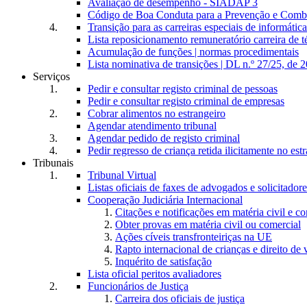
Avaliação de desempenho - SIADAP 3
Código de Boa Conduta para a Prevenção e Comba
Transição para as carreiras especiais de informática
Lista reposicionamento remuneratório carreira de t
Acumulação de funções | normas procedimentais
Lista nominativa de transições | DL n.º 27/25, de 
Serviços
Pedir e consultar registo criminal de pessoas
Pedir e consultar registo criminal de empresas
Cobrar alimentos no estrangeiro
Agendar atendimento tribunal
Agendar pedido de registo criminal
Pedir regresso de criança retida ilicitamente no est
Tribunais
Tribunal Virtual
Listas oficiais de faxes de advogados e solicitadore
Cooperação Judiciária Internacional
Citações e notificações em matéria civil e c
Obter provas em matéria civil ou comercial
Ações cíveis transfronteiriças na UE
Rapto internacional de crianças e direito de v
Inquérito de satisfação
Lista oficial peritos avaliadores
Funcionários de Justiça
Carreira dos oficiais de justiça