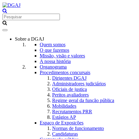
Toggle
navigation
Sobre a DGAJ
Quem somos
O que fazemos
Missão, visão e valores
A nossa história
Organograma
Procedimentos concursais
Dirigentes DGAJ
Administradores judiciários
Oficiais de justiça
Peritos avaliadores
Regime geral da função pública
Mobilidades
Recrutamentos PRR
Estágios AP
Espaço de Exposições
Normas de funcionamento
Candidaturas