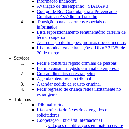
Informação financeira
Avaliação de desempenho - SIADAP 3
Código de Boa Conduta para a Prevenção e
Combate ao Assédio no Trabalho
Transição para as carreiras especiais de
informática
Lista reposicionamento remuneratório carreira de
técnico superior
Acumulação de funções | normas procedimentais
Lista nominativa de transições | DL n.º 27/25, de
20 de março
Serviços
Pedir e consultar registo criminal de pessoas
Pedir e consultar registo criminal de empresas
Cobrar alimentos no estrangeiro
Agendar atendimento tribunal
Agendar pedido de registo criminal
Pedir regresso de criança retida ilicitamente no
estrangeiro
Tribunais
Tribunal Virtual
Listas oficiais de faxes de advogados e
solicitadores
Cooperação Judiciária Internacional
Citações e notificações em matéria civil e