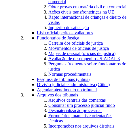
comercial
Obter provas em matéria civil ou comercial
Ações cíveis transfronteiriças na UE
Rapto internacional de crianças e direito de
visitas
Inquérito de satisfação
Lista oficial peritos avaliadores
Funcionários de Justiça
Carreira dos oficiais de justiça
Movimentos de oficiais de justiça
Mapas de pessoal (oficiais de justiça)
Avaliação de desempenho - SIADAP 3
Perguntas frequentes sobre funcionários de
justiça
Normas procedimentais
Pesquisa de tribunais (Citius)
Divisão judicial e administrativa (Citius)
Agendar atendimento no tribunal
Arquivos dos tribunais
Arquivos centrais das comarcas
Consultar um processo judicial findo
Desmaterialização processual
Formulários, manuais e orientações
técnicas
Incorporações nos arquivos distritais