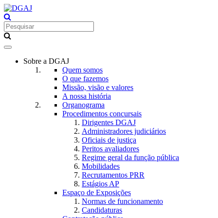
Toggle
navigation
Sobre a DGAJ
Quem somos
O que fazemos
Missão, visão e valores
A nossa história
Organograma
Procedimentos concursais
Dirigentes DGAJ
Administradores judiciários
Oficiais de justiça
Peritos avaliadores
Regime geral da função pública
Mobilidades
Recrutamentos PRR
Estágios AP
Espaço de Exposições
Normas de funcionamento
Candidaturas