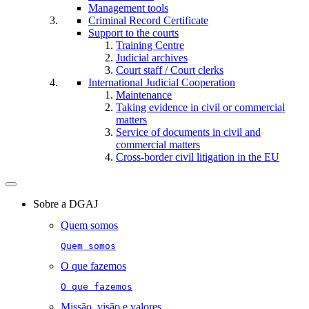
Management tools
Criminal Record Certificate
Support to the courts
Training Centre
Judicial archives
Court staff / Court clerks
International Judicial Cooperation
Maintenance
Taking evidence in civil or commercial
matters
Service of documents in civil and
commercial matters​​
Cross-border civil litigation in the EU
Toggle
navigation
Sobre a DGAJ
Quem somos
Quem somos
O que fazemos
O que fazemos
Missão, visão e valores