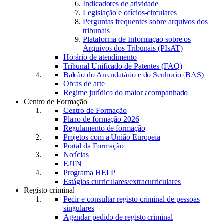
Indicadores de atividade
Legislação e ofícios-circulares
Perguntas frequentes sobre arquivos dos
tribunais
Plataforma de Informação sobre os
Arquivos dos Tribunais (PIsAT)
Horário de atendimento
Tribunal Unificado de Patentes (FAQ)
Balcão do Arrendatário e do Senhorio (BAS)
Obras de arte
Regime jurídico do maior acompanhado
Centro de Formação
Centro de Formação
Plano de formação 2026
Regulamento de formação
Projetos com a União Europeia
Portal da Formação
Notícias
EJTN
Programa HELP
Estágios curriculares/extracurriculares
Registo criminal
Pedir e consultar registo criminal de pessoas
singulares
Agendar pedido de registo criminal