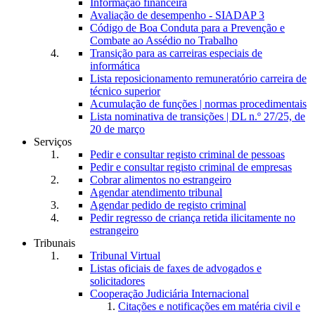
Informação financeira
Avaliação de desempenho - SIADAP 3
Código de Boa Conduta para a Prevenção e
Combate ao Assédio no Trabalho
Transição para as carreiras especiais de
informática
Lista reposicionamento remuneratório carreira de
técnico superior
Acumulação de funções | normas procedimentais
Lista nominativa de transições | DL n.º 27/25, de
20 de março
Serviços
Pedir e consultar registo criminal de pessoas
Pedir e consultar registo criminal de empresas
Cobrar alimentos no estrangeiro
Agendar atendimento tribunal
Agendar pedido de registo criminal
Pedir regresso de criança retida ilicitamente no
estrangeiro
Tribunais
Tribunal Virtual
Listas oficiais de faxes de advogados e
solicitadores
Cooperação Judiciária Internacional
Citações e notificações em matéria civil e