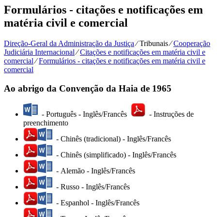
Formulários - citações e notificações em
matéria civil e comercial
Direção-Geral da Administração da Justiça
⁄
Tribunais
⁄
Cooperação
Judiciária Internacional
⁄
Citações e notificações em matéria civil e
comercial
⁄
Formulários - citações e notificações em matéria civil e
comercial
Ao abrigo da Convenção da Haia de 1965
- Português - Inglês/Francês
- Instruções de
preenchimento
- Chinês (tradicional) - Inglês/Francês
- Chinês (simplificado) - Inglês/Francês
- Alemão - Inglês/Francês
- Russo - Inglês/Francês
- Espanhol - Inglês/Francês