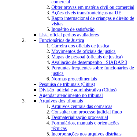
comercial
Obter provas em matéria civil ou comercial
Ações cíveis transfronteiriças na UE
Rapto internacional de crianças e direito de
visitas
Inquérito de satisfação
Lista oficial peritos avaliadores
Funcionários de Justiça
Carreira dos oficiais de justiça
Movimentos de oficiais de justiça
Mapas de pessoal (oficiais de justiça)
Avaliação de desempenho - SIADAP 3
Perguntas frequentes sobre funcionários de
justiça
Normas procedimentais
Pesquisa de tribunais (Citius)
Divisão judicial e administrativa (Citius)
Agendar atendimento no tribunal
Arquivos dos tribunais
Arquivos centrais das comarcas
Consultar um processo judicial findo
Desmaterialização processual
Formulários, manuais e orientações
técnicas
Incorporações nos arquivos distritais