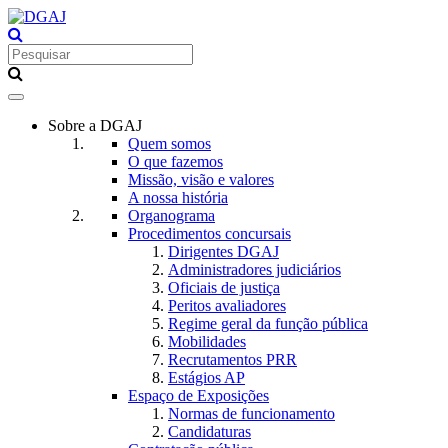
Toggle
navigation
Sobre a DGAJ
Quem somos
O que fazemos
Missão, visão e valores
A nossa história
Organograma
Procedimentos concursais
Dirigentes DGAJ
Administradores judiciários
Oficiais de justiça
Peritos avaliadores
Regime geral da função pública
Mobilidades
Recrutamentos PRR
Estágios AP
Espaço de Exposições
Normas de funcionamento
Candidaturas