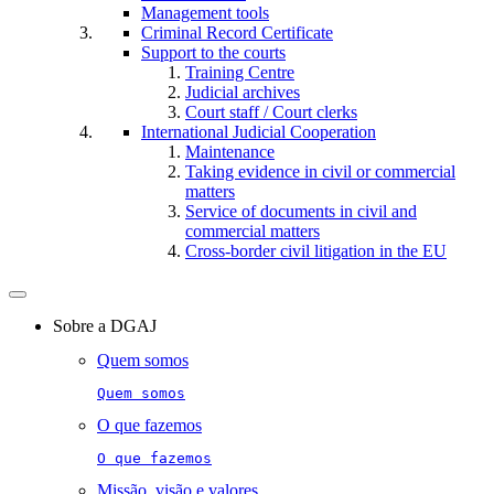
Management tools
Criminal Record Certificate
Support to the courts
Training Centre
Judicial archives
Court staff / Court clerks
International Judicial Cooperation
Maintenance
Taking evidence in civil or commercial
matters
Service of documents in civil and
commercial matters​​
Cross-border civil litigation in the EU
Toggle
navigation
Sobre a DGAJ
Quem somos
Quem somos
O que fazemos
O que fazemos
Missão, visão e valores