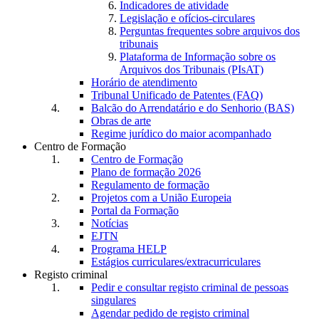
Indicadores de atividade
Legislação e ofícios-circulares
Perguntas frequentes sobre arquivos dos
tribunais
Plataforma de Informação sobre os
Arquivos dos Tribunais (PIsAT)
Horário de atendimento
Tribunal Unificado de Patentes (FAQ)
Balcão do Arrendatário e do Senhorio (BAS)
Obras de arte
Regime jurídico do maior acompanhado
Centro de Formação
Centro de Formação
Plano de formação 2026
Regulamento de formação
Projetos com a União Europeia
Portal da Formação
Notícias
EJTN
Programa HELP
Estágios curriculares/extracurriculares
Registo criminal
Pedir e consultar registo criminal de pessoas
singulares
Agendar pedido de registo criminal