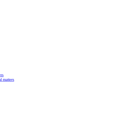
ers
matters​​