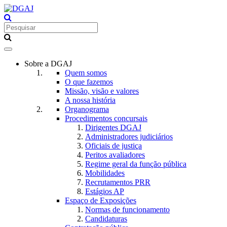
Toggle
navigation
Sobre a DGAJ
Quem somos
O que fazemos
Missão, visão e valores
A nossa história
Organograma
Procedimentos concursais
Dirigentes DGAJ
Administradores judiciários
Oficiais de justiça
Peritos avaliadores
Regime geral da função pública
Mobilidades
Recrutamentos PRR
Estágios AP
Espaço de Exposições
Normas de funcionamento
Candidaturas