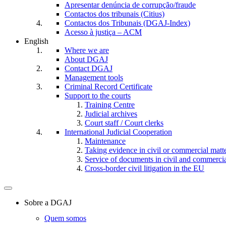
Apresentar denúncia de corrupção/fraude
Contactos dos tribunais (Citius)
Contactos dos Tribunais (DGAJ-Index)
Acesso à justiça – ACM
English
Where we are
About DGAJ
Contact DGAJ
Management tools
Criminal Record Certificate
Support to the courts
Training Centre
Judicial archives
Court staff / Court clerks
International Judicial Cooperation
Maintenance
Taking evidence in civil or commercial matt
Service of documents in civil and commercial 
Cross-border civil litigation in the EU
Toggle
navigation
Sobre a DGAJ
Quem somos