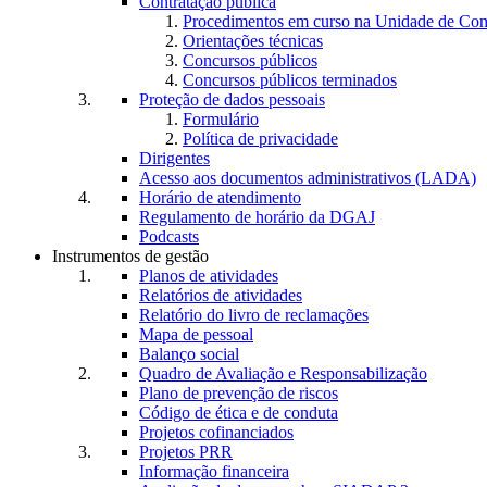
Contratação pública
Procedimentos em curso na Unidade de Co
Orientações técnicas
Concursos públicos
Concursos públicos terminados
Proteção de dados pessoais
Formulário
Política de privacidade
Dirigentes
Acesso aos documentos administrativos (LADA)
Horário de atendimento
Regulamento de horário da DGAJ
Podcasts
Instrumentos de gestão
Planos de atividades
Relatórios de atividades
Relatório do livro de reclamações
Mapa de pessoal
Balanço social
Quadro de Avaliação e Responsabilização
Plano de prevenção de riscos
Código de ética e de conduta
Projetos cofinanciados
Projetos PRR
Informação financeira