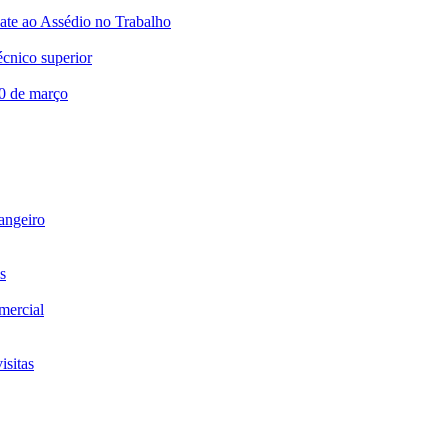
te ao Assédio no Trabalho
écnico superior
20 de março
rangeiro
s
omercial
isitas