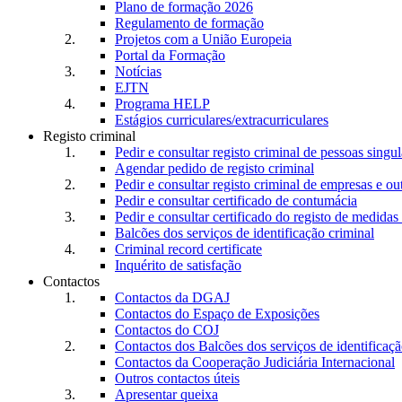
Plano de formação 2026
Regulamento de formação
Projetos com a União Europeia
Portal da Formação
Notícias
EJTN
Programa HELP
Estágios curriculares/extracurriculares
Registo criminal
Pedir e consultar registo criminal de pessoas singul
Agendar pedido de registo criminal
Pedir e consultar registo criminal de empresas e ou
Pedir e consultar certificado de contumácia
Pedir e consultar certificado do registo de medidas 
Balcões dos serviços de identificação criminal
Criminal record certificate
Inquérito de satisfação
Contactos
Contactos da DGAJ
Contactos do Espaço de Exposições
Contactos do COJ
Contactos dos Balcões dos serviços de identificaçã
Contactos da Cooperação Judiciária Internacional
Outros contactos úteis
Apresentar queixa