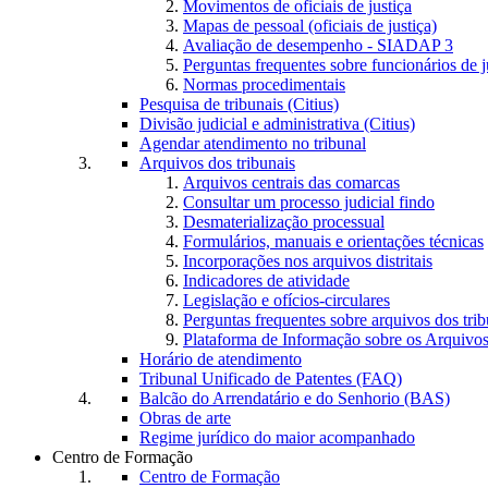
Movimentos de oficiais de justiça
Mapas de pessoal (oficiais de justiça)
Avaliação de desempenho - SIADAP 3
Perguntas frequentes sobre funcionários de j
Normas procedimentais
Pesquisa de tribunais (Citius)
Divisão judicial e administrativa (Citius)
Agendar atendimento no tribunal
Arquivos dos tribunais
Arquivos centrais das comarcas
Consultar um processo judicial findo
Desmaterialização processual
Formulários, manuais e orientações técnicas
Incorporações nos arquivos distritais
Indicadores de atividade
Legislação e ofícios-circulares
Perguntas frequentes sobre arquivos dos trib
Plataforma de Informação sobre os Arquivos
Horário de atendimento
Tribunal Unificado de Patentes (FAQ)
Balcão do Arrendatário e do Senhorio (BAS)
Obras de arte
Regime jurídico do maior acompanhado
Centro de Formação
Centro de Formação