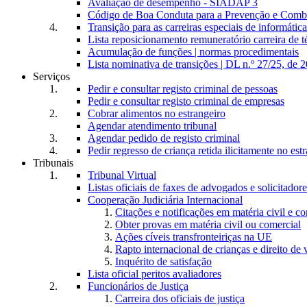
Avaliação de desempenho - SIADAP 3
Código de Boa Conduta para a Prevenção e Comba
Transição para as carreiras especiais de informática
Lista reposicionamento remuneratório carreira de t
Acumulação de funções | normas procedimentais
Lista nominativa de transições | DL n.º 27/25, de 
Serviços
Pedir e consultar registo criminal de pessoas
Pedir e consultar registo criminal de empresas
Cobrar alimentos no estrangeiro
Agendar atendimento tribunal
Agendar pedido de registo criminal
Pedir regresso de criança retida ilicitamente no est
Tribunais
Tribunal Virtual
Listas oficiais de faxes de advogados e solicitadore
Cooperação Judiciária Internacional
Citações e notificações em matéria civil e c
Obter provas em matéria civil ou comercial
Ações cíveis transfronteiriças na UE
Rapto internacional de crianças e direito de v
Inquérito de satisfação
Lista oficial peritos avaliadores
Funcionários de Justiça
Carreira dos oficiais de justiça