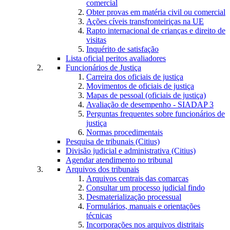
comercial
Obter provas em matéria civil ou comercial
Ações cíveis transfronteiriças na UE
Rapto internacional de crianças e direito de
visitas
Inquérito de satisfação
Lista oficial peritos avaliadores
Funcionários de Justiça
Carreira dos oficiais de justiça
Movimentos de oficiais de justiça
Mapas de pessoal (oficiais de justiça)
Avaliação de desempenho - SIADAP 3
Perguntas frequentes sobre funcionários de
justiça
Normas procedimentais
Pesquisa de tribunais (Citius)
Divisão judicial e administrativa (Citius)
Agendar atendimento no tribunal
Arquivos dos tribunais
Arquivos centrais das comarcas
Consultar um processo judicial findo
Desmaterialização processual
Formulários, manuais e orientações
técnicas
Incorporações nos arquivos distritais