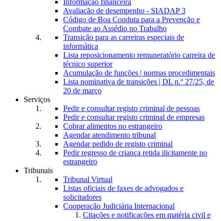
Informação financeira
Avaliação de desempenho - SIADAP 3
Código de Boa Conduta para a Prevenção e
Combate ao Assédio no Trabalho
Transição para as carreiras especiais de
informática
Lista reposicionamento remuneratório carreira de
técnico superior
Acumulação de funções | normas procedimentais
Lista nominativa de transições | DL n.º 27/25, de
20 de março
Serviços
Pedir e consultar registo criminal de pessoas
Pedir e consultar registo criminal de empresas
Cobrar alimentos no estrangeiro
Agendar atendimento tribunal
Agendar pedido de registo criminal
Pedir regresso de criança retida ilicitamente no
estrangeiro
Tribunais
Tribunal Virtual
Listas oficiais de faxes de advogados e
solicitadores
Cooperação Judiciária Internacional
Citações e notificações em matéria civil e