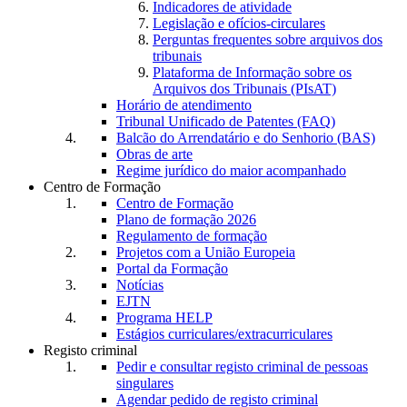
Indicadores de atividade
Legislação e ofícios-circulares
Perguntas frequentes sobre arquivos dos
tribunais
Plataforma de Informação sobre os
Arquivos dos Tribunais (PIsAT)
Horário de atendimento
Tribunal Unificado de Patentes (FAQ)
Balcão do Arrendatário e do Senhorio (BAS)
Obras de arte
Regime jurídico do maior acompanhado
Centro de Formação
Centro de Formação
Plano de formação 2026
Regulamento de formação
Projetos com a União Europeia
Portal da Formação
Notícias
EJTN
Programa HELP
Estágios curriculares/extracurriculares
Registo criminal
Pedir e consultar registo criminal de pessoas
singulares
Agendar pedido de registo criminal