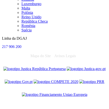
Luxemburgo
Malta
Polónia
Reino Unido
República Checa
Roménia
Suécia
Linha da DGAJ
217 906 200
Mapa do Site
Avisos Legais