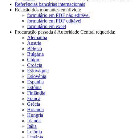
Referências bancárias internacionais
Relação dos montantes em dívida:
formulário em PDF não editável
formulário em PDF editável
formulário em excel
Procuração passada à Autoridade Central requerida:
Alemanha
Áustria
Bélgica
Bulgária
Chipre
Croácia
Eslováquia
Eslovénia
Espanha
Estónia
Finlândia
França
Grécia
Holanda
Hungria
Irlanda
Itália
Letónia
Lituânia