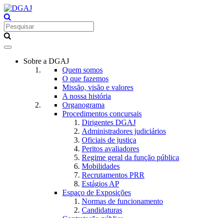
Toggle
navigation
Sobre a DGAJ
Quem somos
O que fazemos
Missão, visão e valores
A nossa história
Organograma
Procedimentos concursais
Dirigentes DGAJ
Administradores judiciários
Oficiais de justiça
Peritos avaliadores
Regime geral da função pública
Mobilidades
Recrutamentos PRR
Estágios AP
Espaço de Exposições
Normas de funcionamento
Candidaturas