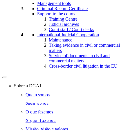
Management tools
Criminal Record Certificate
Support to the courts
Training Centre
Judicial archives
Court staff / Court clerks
International Judicial Cooperation
Maintenance
Taking evidence in civil or commercial
matters
Service of documents in civil and
commercial matters​​
Cross-border civil litigation in the EU
Toggle
navigation
Sobre a DGAJ
Quem somos
Quem somos
O que fazemos
O que fazemos
Missão, visão e valores