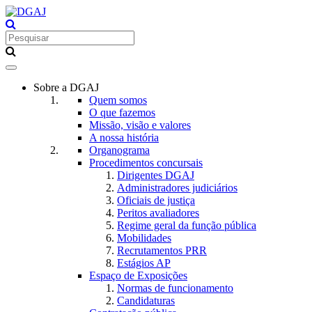
Toggle
navigation
Sobre a DGAJ
Quem somos
O que fazemos
Missão, visão e valores
A nossa história
Organograma
Procedimentos concursais
Dirigentes DGAJ
Administradores judiciários
Oficiais de justiça
Peritos avaliadores
Regime geral da função pública
Mobilidades
Recrutamentos PRR
Estágios AP
Espaço de Exposições
Normas de funcionamento
Candidaturas