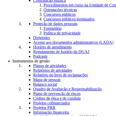
Contratação pública
Procedimentos em curso na Unidade de Co
Orientações técnicas
Concursos públicos
Concursos públicos terminados
Proteção de dados pessoais
Formulário
Política de privacidade
Dirigentes
Acesso aos documentos administrativos (LADA)
Horário de atendimento
Regulamento de horário da DGAJ
Podcasts
Instrumentos de gestão
Planos de atividades
Relatórios de atividades
Relatório do livro de reclamações
Mapa de pessoal
Balanço social
Quadro de Avaliação e Responsabilização
Plano de prevenção de riscos
Código de ética e de conduta
Projetos cofinanciados
Projetos PRR
Informação financeira