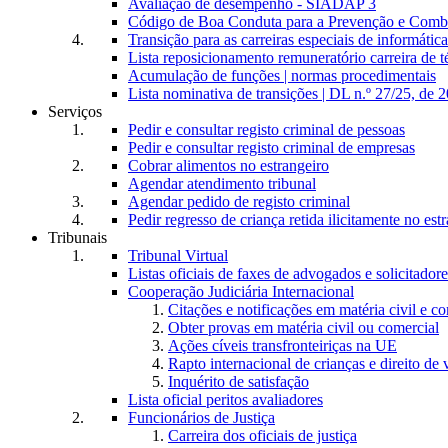
Avaliação de desempenho - SIADAP 3
Código de Boa Conduta para a Prevenção e Comba
Transição para as carreiras especiais de informática
Lista reposicionamento remuneratório carreira de t
Acumulação de funções | normas procedimentais
Lista nominativa de transições | DL n.º 27/25, de 
Serviços
Pedir e consultar registo criminal de pessoas
Pedir e consultar registo criminal de empresas
Cobrar alimentos no estrangeiro
Agendar atendimento tribunal
Agendar pedido de registo criminal
Pedir regresso de criança retida ilicitamente no est
Tribunais
Tribunal Virtual
Listas oficiais de faxes de advogados e solicitadore
Cooperação Judiciária Internacional
Citações e notificações em matéria civil e c
Obter provas em matéria civil ou comercial
Ações cíveis transfronteiriças na UE
Rapto internacional de crianças e direito de v
Inquérito de satisfação
Lista oficial peritos avaliadores
Funcionários de Justiça
Carreira dos oficiais de justiça