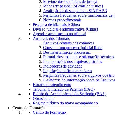
Movimentos de oficiais de justiça
Mapas de pessoal (oficiais de justiça)
Avaliação de desempenho - SIADAP 3
Perguntas frequentes sobre funcionários de j
Normas procedimentais
Pesquisa de tribunais (Citius)
Divisão judicial e administrativa (Citius)
Agendar atendimento no tribunal
Arquivos dos tribunais
Arquivos centrais das comarcas
Consultar um processo judicial findo
Desmaterialização processual
Formulários, manuais e orientações técnicas
Incorporações nos arquivos distritais
Indicadores de atividade
Legislação e ofícios-circulares
Perguntas frequentes sobre arquivos dos trib
Plataforma de Informação sobre os Arquivos
Horário de atendimento
Tribunal Unificado de Patentes (FAQ)
Balcão do Arrendatário e do Senhorio (BAS)
Obras de arte
Regime jurídico do maior acompanhado
Centro de Formação
Centro de Formação