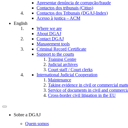
Apresentar denúncia de corrupção/fraude
Contactos dos tribunais (Citius)
Contactos dos Tribunais (DGAJ-Index)
Acesso à justiça – ACM
English
Where we are
About DGAJ
Contact DGAJ
Management tools
Criminal Record Certificate
Support to the courts
Training Centre
Judicial archives
Court staff / Court clerks
International Judicial Cooperation
Maintenance
Taking evidence in civil or commercial matt
Service of documents in civil and commercial 
Cross-border civil litigation in the EU
Toggle
navigation
Sobre a DGAJ
Quem somos