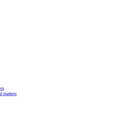
ers
matters​​