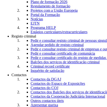
Plano de formação 2026
Regulamento de formação
Projetos com a União Europeia
Portal da Formação
Notícias
EJTN
Programa HELP
Estágios curriculares/extracurriculares
Registo criminal
Pedir e consultar registo criminal de pessoas singul
Agendar pedido de registo criminal
Pedir e consultar registo criminal de empresas e ou
Pedir e consultar certificado de contumácia
Pedir e consultar certificado do registo de medidas 
Balcões dos serviços de identificação criminal
Criminal record certificate
Inquérito de satisfação
Contactos
Contactos da DGAJ
Contactos do Espaço de Exposições
Contactos do COJ
Contactos dos Balcões dos serviços de identificaçã
Contactos da Cooperação Judiciária Internacional
Outros contactos úteis
Apresentar queixa