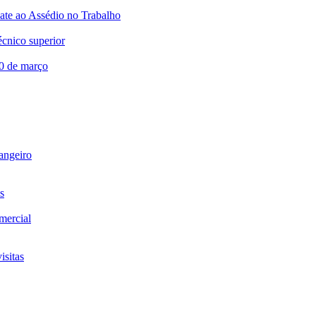
te ao Assédio no Trabalho
écnico superior
20 de março
rangeiro
s
omercial
isitas