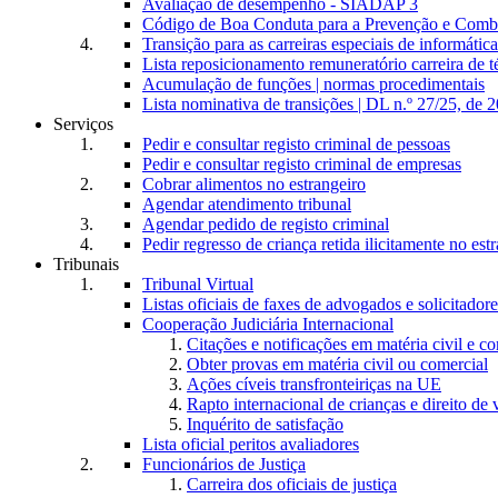
Avaliação de desempenho - SIADAP 3
Código de Boa Conduta para a Prevenção e Comba
Transição para as carreiras especiais de informática
Lista reposicionamento remuneratório carreira de t
Acumulação de funções | normas procedimentais
Lista nominativa de transições | DL n.º 27/25, de 
Serviços
Pedir e consultar registo criminal de pessoas
Pedir e consultar registo criminal de empresas
Cobrar alimentos no estrangeiro
Agendar atendimento tribunal
Agendar pedido de registo criminal
Pedir regresso de criança retida ilicitamente no est
Tribunais
Tribunal Virtual
Listas oficiais de faxes de advogados e solicitadore
Cooperação Judiciária Internacional
Citações e notificações em matéria civil e c
Obter provas em matéria civil ou comercial
Ações cíveis transfronteiriças na UE
Rapto internacional de crianças e direito de v
Inquérito de satisfação
Lista oficial peritos avaliadores
Funcionários de Justiça
Carreira dos oficiais de justiça