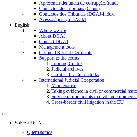
Apresentar denúncia de corrupção/fraude
Contactos dos tribunais (Citius)
Contactos dos Tribunais (DGAJ-Index)
Acesso à justiça – ACM
English
Where we are
About DGAJ
Contact DGAJ
Management tools
Criminal Record Certificate
Support to the courts
Training Centre
Judicial archives
Court staff / Court clerks
International Judicial Cooperation
Maintenance
Taking evidence in civil or commercial matt
Service of documents in civil and commercial 
Cross-border civil litigation in the EU
Toggle
navigation
Sobre a DGAJ
Quem somos