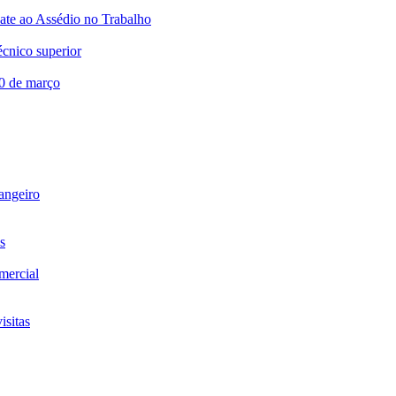
te ao Assédio no Trabalho
écnico superior
20 de março
rangeiro
s
omercial
isitas