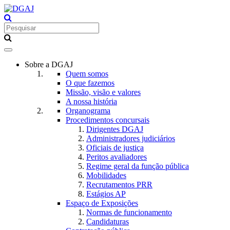
Toggle
navigation
Sobre a DGAJ
Quem somos
O que fazemos
Missão, visão e valores
A nossa história
Organograma
Procedimentos concursais
Dirigentes DGAJ
Administradores judiciários
Oficiais de justiça
Peritos avaliadores
Regime geral da função pública
Mobilidades
Recrutamentos PRR
Estágios AP
Espaço de Exposições
Normas de funcionamento
Candidaturas