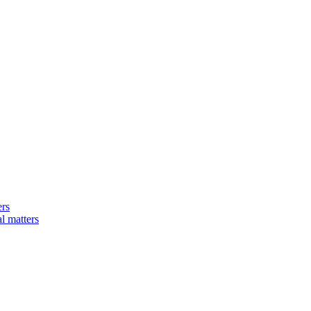
ers
matters​​