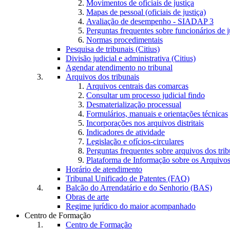
Movimentos de oficiais de justiça
Mapas de pessoal (oficiais de justiça)
Avaliação de desempenho - SIADAP 3
Perguntas frequentes sobre funcionários de j
Normas procedimentais
Pesquisa de tribunais (Citius)
Divisão judicial e administrativa (Citius)
Agendar atendimento no tribunal
Arquivos dos tribunais
Arquivos centrais das comarcas
Consultar um processo judicial findo
Desmaterialização processual
Formulários, manuais e orientações técnicas
Incorporações nos arquivos distritais
Indicadores de atividade
Legislação e ofícios-circulares
Perguntas frequentes sobre arquivos dos trib
Plataforma de Informação sobre os Arquivos
Horário de atendimento
Tribunal Unificado de Patentes (FAQ)
Balcão do Arrendatário e do Senhorio (BAS)
Obras de arte
Regime jurídico do maior acompanhado
Centro de Formação
Centro de Formação