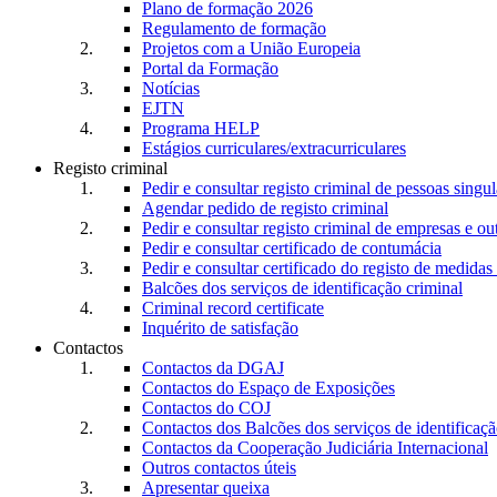
Plano de formação 2026
Regulamento de formação
Projetos com a União Europeia
Portal da Formação
Notícias
EJTN
Programa HELP
Estágios curriculares/extracurriculares
Registo criminal
Pedir e consultar registo criminal de pessoas singul
Agendar pedido de registo criminal
Pedir e consultar registo criminal de empresas e ou
Pedir e consultar certificado de contumácia
Pedir e consultar certificado do registo de medidas 
Balcões dos serviços de identificação criminal
Criminal record certificate
Inquérito de satisfação
Contactos
Contactos da DGAJ
Contactos do Espaço de Exposições
Contactos do COJ
Contactos dos Balcões dos serviços de identificaçã
Contactos da Cooperação Judiciária Internacional
Outros contactos úteis
Apresentar queixa