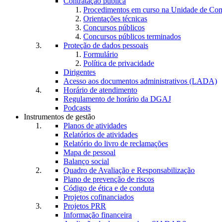
Contratação pública
Procedimentos em curso na Unidade de Co
Orientações técnicas
Concursos públicos
Concursos públicos terminados
Proteção de dados pessoais
Formulário
Política de privacidade
Dirigentes
Acesso aos documentos administrativos (LADA)
Horário de atendimento
Regulamento de horário da DGAJ
Podcasts
Instrumentos de gestão
Planos de atividades
Relatórios de atividades
Relatório do livro de reclamações
Mapa de pessoal
Balanço social
Quadro de Avaliação e Responsabilização
Plano de prevenção de riscos
Código de ética e de conduta
Projetos cofinanciados
Projetos PRR
Informação financeira