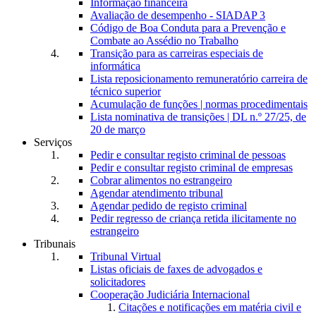
Informação financeira
Avaliação de desempenho - SIADAP 3
Código de Boa Conduta para a Prevenção e
Combate ao Assédio no Trabalho
Transição para as carreiras especiais de
informática
Lista reposicionamento remuneratório carreira de
técnico superior
Acumulação de funções | normas procedimentais
Lista nominativa de transições | DL n.º 27/25, de
20 de março
Serviços
Pedir e consultar registo criminal de pessoas
Pedir e consultar registo criminal de empresas
Cobrar alimentos no estrangeiro
Agendar atendimento tribunal
Agendar pedido de registo criminal
Pedir regresso de criança retida ilicitamente no
estrangeiro
Tribunais
Tribunal Virtual
Listas oficiais de faxes de advogados e
solicitadores
Cooperação Judiciária Internacional
Citações e notificações em matéria civil e