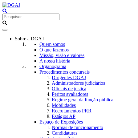
Toggle
navigation
Sobre a DGAJ
Quem somos
O que fazemos
Missão, visão e valores
A nossa história
Organograma
Procedimentos concursais
Dirigentes DGAJ
Administradores judiciários
Oficiais de justiça
Peritos avaliadores
Regime geral da função pública
Mobilidades
Recrutamentos PRR
Estágios AP
Espaço de Exposições
Normas de funcionamento
Candidaturas