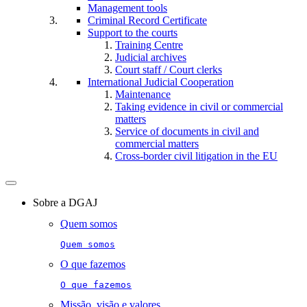
Management tools
Criminal Record Certificate
Support to the courts
Training Centre
Judicial archives
Court staff / Court clerks
International Judicial Cooperation
Maintenance
Taking evidence in civil or commercial
matters
Service of documents in civil and
commercial matters​​
Cross-border civil litigation in the EU
Toggle
navigation
Sobre a DGAJ
Quem somos
Quem somos
O que fazemos
O que fazemos
Missão, visão e valores