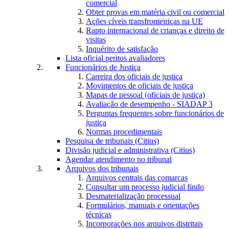
comercial
Obter provas em matéria civil ou comercial
Ações cíveis transfronteiriças na UE
Rapto internacional de crianças e direito de
visitas
Inquérito de satisfação
Lista oficial peritos avaliadores
Funcionários de Justiça
Carreira dos oficiais de justiça
Movimentos de oficiais de justiça
Mapas de pessoal (oficiais de justiça)
Avaliação de desempenho - SIADAP 3
Perguntas frequentes sobre funcionários de
justiça
Normas procedimentais
Pesquisa de tribunais (Citius)
Divisão judicial e administrativa (Citius)
Agendar atendimento no tribunal
Arquivos dos tribunais
Arquivos centrais das comarcas
Consultar um processo judicial findo
Desmaterialização processual
Formulários, manuais e orientações
técnicas
Incorporações nos arquivos distritais