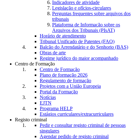
Indicadores de atividade
Legislação e ofícios-circulares
Perguntas frequentes sobre arquivos dos
tribunais
Plataforma de Informação sobre os
Arquivos dos Tribunais (PIsAT)
Horário de atendimento
Tribunal Unificado de Patentes (FAQ)
Balcão do Arrendatário e do Senhorio (BAS)
Obras de arte
Regime jurídico do maior acompanhado
Centro de Formação
Centro de Formação
Plano de formação 2026
Regulamento de formação
Projetos com a União Europeia
Portal da Formação
Notícias
EJTN
Programa HELP
Estágios curriculares/extracurriculares
Registo criminal
Pedir e consultar registo criminal de pessoas
singulares
Agendar pedido de registo criminal