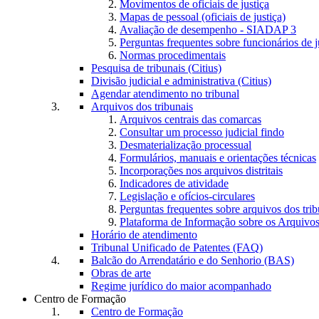
Movimentos de oficiais de justiça
Mapas de pessoal (oficiais de justiça)
Avaliação de desempenho - SIADAP 3
Perguntas frequentes sobre funcionários de j
Normas procedimentais
Pesquisa de tribunais (Citius)
Divisão judicial e administrativa (Citius)
Agendar atendimento no tribunal
Arquivos dos tribunais
Arquivos centrais das comarcas
Consultar um processo judicial findo
Desmaterialização processual
Formulários, manuais e orientações técnicas
Incorporações nos arquivos distritais
Indicadores de atividade
Legislação e ofícios-circulares
Perguntas frequentes sobre arquivos dos trib
Plataforma de Informação sobre os Arquivos
Horário de atendimento
Tribunal Unificado de Patentes (FAQ)
Balcão do Arrendatário e do Senhorio (BAS)
Obras de arte
Regime jurídico do maior acompanhado
Centro de Formação
Centro de Formação