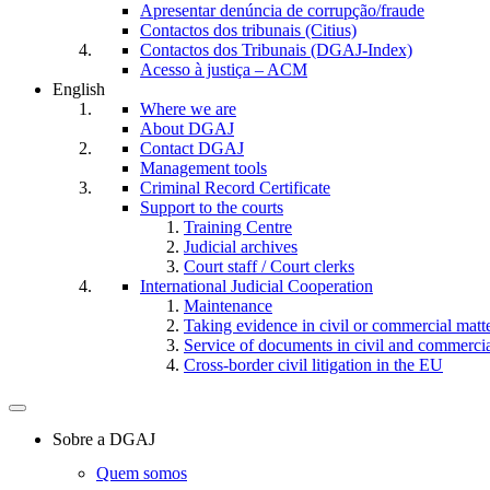
Apresentar denúncia de corrupção/fraude
Contactos dos tribunais (Citius)
Contactos dos Tribunais (DGAJ-Index)
Acesso à justiça – ACM
English
Where we are
About DGAJ
Contact DGAJ
Management tools
Criminal Record Certificate
Support to the courts
Training Centre
Judicial archives
Court staff / Court clerks
International Judicial Cooperation
Maintenance
Taking evidence in civil or commercial matt
Service of documents in civil and commercial 
Cross-border civil litigation in the EU
Toggle
navigation
Sobre a DGAJ
Quem somos