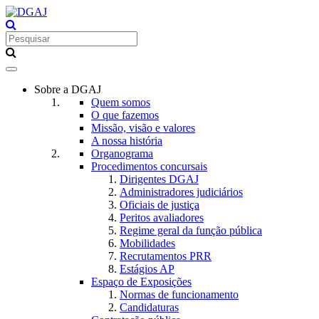
Toggle
navigation
Sobre a DGAJ
Quem somos
O que fazemos
Missão, visão e valores
A nossa história
Organograma
Procedimentos concursais
Dirigentes DGAJ
Administradores judiciários
Oficiais de justiça
Peritos avaliadores
Regime geral da função pública
Mobilidades
Recrutamentos PRR
Estágios AP
Espaço de Exposições
Normas de funcionamento
Candidaturas