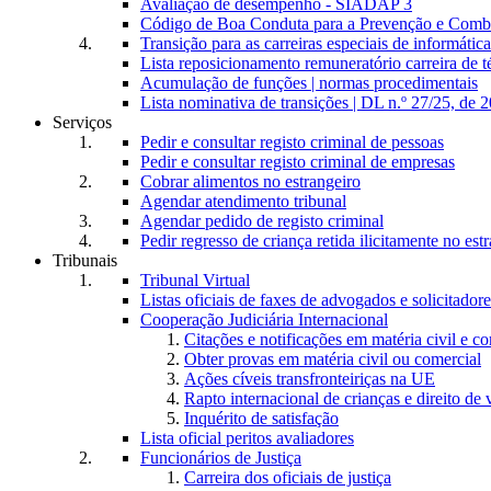
Avaliação de desempenho - SIADAP 3
Código de Boa Conduta para a Prevenção e Comba
Transição para as carreiras especiais de informática
Lista reposicionamento remuneratório carreira de t
Acumulação de funções | normas procedimentais
Lista nominativa de transições | DL n.º 27/25, de 
Serviços
Pedir e consultar registo criminal de pessoas
Pedir e consultar registo criminal de empresas
Cobrar alimentos no estrangeiro
Agendar atendimento tribunal
Agendar pedido de registo criminal
Pedir regresso de criança retida ilicitamente no est
Tribunais
Tribunal Virtual
Listas oficiais de faxes de advogados e solicitadore
Cooperação Judiciária Internacional
Citações e notificações em matéria civil e c
Obter provas em matéria civil ou comercial
Ações cíveis transfronteiriças na UE
Rapto internacional de crianças e direito de v
Inquérito de satisfação
Lista oficial peritos avaliadores
Funcionários de Justiça
Carreira dos oficiais de justiça