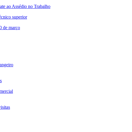
te ao Assédio no Trabalho
écnico superior
20 de março
rangeiro
s
omercial
isitas