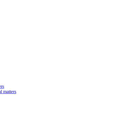
ers
matters​​