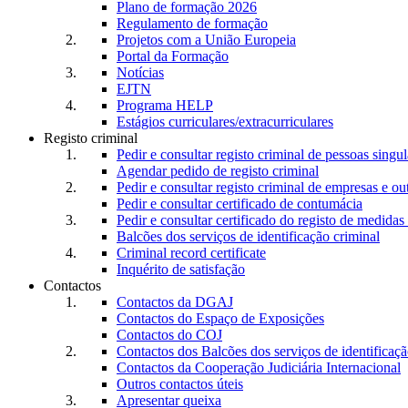
Plano de formação 2026
Regulamento de formação
Projetos com a União Europeia
Portal da Formação
Notícias
EJTN
Programa HELP
Estágios curriculares/extracurriculares
Registo criminal
Pedir e consultar registo criminal de pessoas singul
Agendar pedido de registo criminal
Pedir e consultar registo criminal de empresas e ou
Pedir e consultar certificado de contumácia
Pedir e consultar certificado do registo de medidas 
Balcões dos serviços de identificação criminal
Criminal record certificate
Inquérito de satisfação
Contactos
Contactos da DGAJ
Contactos do Espaço de Exposições
Contactos do COJ
Contactos dos Balcões dos serviços de identificaçã
Contactos da Cooperação Judiciária Internacional
Outros contactos úteis
Apresentar queixa