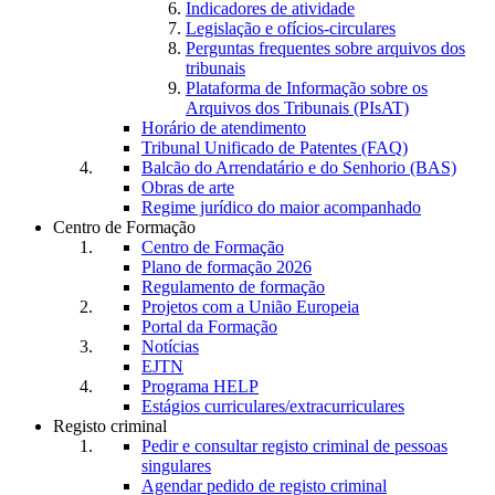
Indicadores de atividade
Legislação e ofícios-circulares
Perguntas frequentes sobre arquivos dos
tribunais
Plataforma de Informação sobre os
Arquivos dos Tribunais (PIsAT)
Horário de atendimento
Tribunal Unificado de Patentes (FAQ)
Balcão do Arrendatário e do Senhorio (BAS)
Obras de arte
Regime jurídico do maior acompanhado
Centro de Formação
Centro de Formação
Plano de formação 2026
Regulamento de formação
Projetos com a União Europeia
Portal da Formação
Notícias
EJTN
Programa HELP
Estágios curriculares/extracurriculares
Registo criminal
Pedir e consultar registo criminal de pessoas
singulares
Agendar pedido de registo criminal