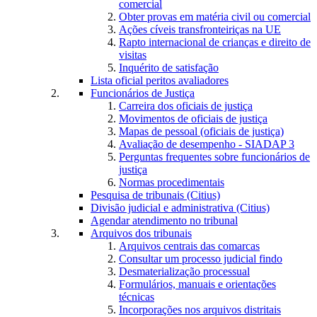
comercial
Obter provas em matéria civil ou comercial
Ações cíveis transfronteiriças na UE
Rapto internacional de crianças e direito de
visitas
Inquérito de satisfação
Lista oficial peritos avaliadores
Funcionários de Justiça
Carreira dos oficiais de justiça
Movimentos de oficiais de justiça
Mapas de pessoal (oficiais de justiça)
Avaliação de desempenho - SIADAP 3
Perguntas frequentes sobre funcionários de
justiça
Normas procedimentais
Pesquisa de tribunais (Citius)
Divisão judicial e administrativa (Citius)
Agendar atendimento no tribunal
Arquivos dos tribunais
Arquivos centrais das comarcas
Consultar um processo judicial findo
Desmaterialização processual
Formulários, manuais e orientações
técnicas
Incorporações nos arquivos distritais