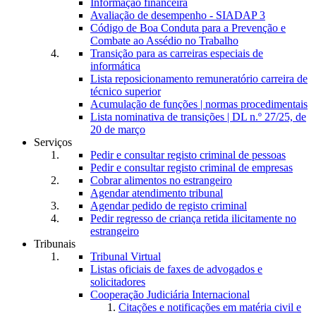
Informação financeira
Avaliação de desempenho - SIADAP 3
Código de Boa Conduta para a Prevenção e
Combate ao Assédio no Trabalho
Transição para as carreiras especiais de
informática
Lista reposicionamento remuneratório carreira de
técnico superior
Acumulação de funções | normas procedimentais
Lista nominativa de transições | DL n.º 27/25, de
20 de março
Serviços
Pedir e consultar registo criminal de pessoas
Pedir e consultar registo criminal de empresas
Cobrar alimentos no estrangeiro
Agendar atendimento tribunal
Agendar pedido de registo criminal
Pedir regresso de criança retida ilicitamente no
estrangeiro
Tribunais
Tribunal Virtual
Listas oficiais de faxes de advogados e
solicitadores
Cooperação Judiciária Internacional
Citações e notificações em matéria civil e