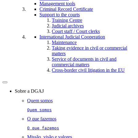
Management tools
Criminal Record Certificate
Support to the courts
Training Centre
Judicial archives
Court staff / Court clerks
International Judicial Cooperation
Maintenance
Taking evidence in civil or commercial
matters
Service of documents in civil and
commercial matters​​
Cross-border civil litigation in the EU
Toggle
navigation
Sobre a DGAJ
Quem somos
Quem somos
O que fazemos
O que fazemos
Missão, visão e valores