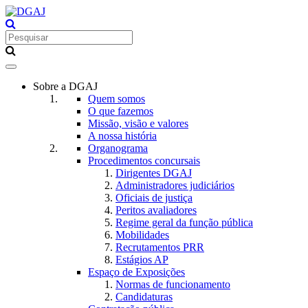
Toggle
navigation
Sobre a DGAJ
Quem somos
O que fazemos
Missão, visão e valores
A nossa história
Organograma
Procedimentos concursais
Dirigentes DGAJ
Administradores judiciários
Oficiais de justiça
Peritos avaliadores
Regime geral da função pública
Mobilidades
Recrutamentos PRR
Estágios AP
Espaço de Exposições
Normas de funcionamento
Candidaturas