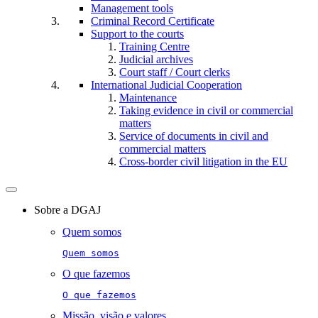
Management tools
Criminal Record Certificate
Support to the courts
Training Centre
Judicial archives
Court staff / Court clerks
International Judicial Cooperation
Maintenance
Taking evidence in civil or commercial
matters
Service of documents in civil and
commercial matters​​
Cross-border civil litigation in the EU
Toggle
navigation
Sobre a DGAJ
Quem somos
Quem somos
O que fazemos
O que fazemos
Missão, visão e valores