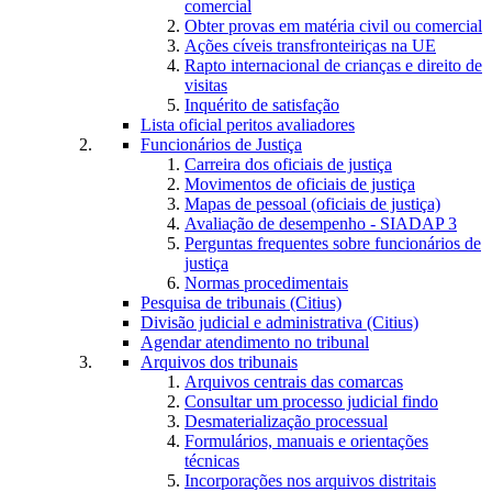
comercial
Obter provas em matéria civil ou comercial
Ações cíveis transfronteiriças na UE
Rapto internacional de crianças e direito de
visitas
Inquérito de satisfação
Lista oficial peritos avaliadores
Funcionários de Justiça
Carreira dos oficiais de justiça
Movimentos de oficiais de justiça
Mapas de pessoal (oficiais de justiça)
Avaliação de desempenho - SIADAP 3
Perguntas frequentes sobre funcionários de
justiça
Normas procedimentais
Pesquisa de tribunais (Citius)
Divisão judicial e administrativa (Citius)
Agendar atendimento no tribunal
Arquivos dos tribunais
Arquivos centrais das comarcas
Consultar um processo judicial findo
Desmaterialização processual
Formulários, manuais e orientações
técnicas
Incorporações nos arquivos distritais