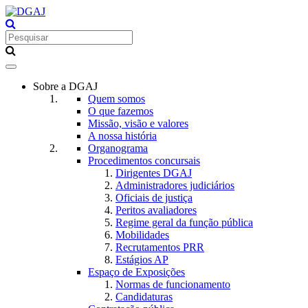
Toggle
navigation
Sobre a DGAJ
Quem somos
O que fazemos
Missão, visão e valores
A nossa história
Organograma
Procedimentos concursais
Dirigentes DGAJ
Administradores judiciários
Oficiais de justiça
Peritos avaliadores
Regime geral da função pública
Mobilidades
Recrutamentos PRR
Estágios AP
Espaço de Exposições
Normas de funcionamento
Candidaturas