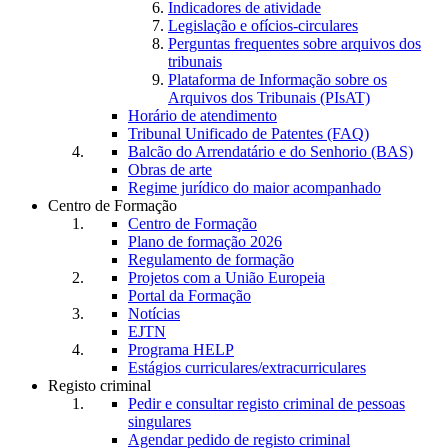
Indicadores de atividade
Legislação e ofícios-circulares
Perguntas frequentes sobre arquivos dos
tribunais
Plataforma de Informação sobre os
Arquivos dos Tribunais (PIsAT)
Horário de atendimento
Tribunal Unificado de Patentes (FAQ)
Balcão do Arrendatário e do Senhorio (BAS)
Obras de arte
Regime jurídico do maior acompanhado
Centro de Formação
Centro de Formação
Plano de formação 2026
Regulamento de formação
Projetos com a União Europeia
Portal da Formação
Notícias
EJTN
Programa HELP
Estágios curriculares/extracurriculares
Registo criminal
Pedir e consultar registo criminal de pessoas
singulares
Agendar pedido de registo criminal