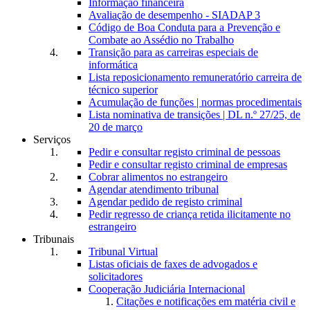
Informação financeira
Avaliação de desempenho - SIADAP 3
Código de Boa Conduta para a Prevenção e
Combate ao Assédio no Trabalho
Transição para as carreiras especiais de
informática
Lista reposicionamento remuneratório carreira de
técnico superior
Acumulação de funções | normas procedimentais
Lista nominativa de transições | DL n.º 27/25, de
20 de março
Serviços
Pedir e consultar registo criminal de pessoas
Pedir e consultar registo criminal de empresas
Cobrar alimentos no estrangeiro
Agendar atendimento tribunal
Agendar pedido de registo criminal
Pedir regresso de criança retida ilicitamente no
estrangeiro
Tribunais
Tribunal Virtual
Listas oficiais de faxes de advogados e
solicitadores
Cooperação Judiciária Internacional
Citações e notificações em matéria civil e