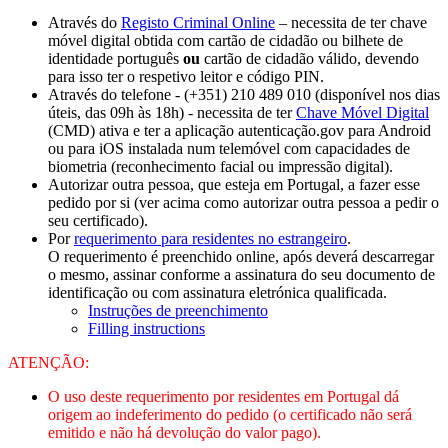
Através do
Registo Criminal Online
– necessita de ter chave
móvel digital obtida com cartão de cidadão ou bilhete de
identidade português
ou
cartão de cidadão válido, devendo
para isso ter o respetivo leitor e código PIN.
Através do telefone - (+351) 210 489 010 (disponível nos dias
úteis, das 09h às 18h) - necessita de ter
Chave Móvel Digital
(CMD) ativa e ter a aplicação autenticação.gov para Android
ou para iOS instalada num telemóvel com capacidades de
biometria (reconhecimento facial ou impressão digital).
Autorizar outra pessoa, que esteja em Portugal, a fazer esse
pedido por si (ver acima como autorizar outra pessoa a pedir o
seu certificado).
Por
requerimento para residentes no estrangeiro
.
O requerimento é preenchido online, após deverá descarregar
o mesmo, assinar conforme a assinatura do seu documento de
identificação ou com assinatura eletrónica qualificada.
Instruções de preenchimento
Filling instructions
ATENÇÃO:
O uso deste requerimento por residentes em Portugal dá
origem ao indeferimento do pedido (o certificado não será
emitido e não há devolução do valor pago).