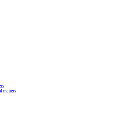
ers
matters​​