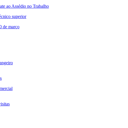
te ao Assédio no Trabalho
écnico superior
20 de março
rangeiro
s
omercial
isitas