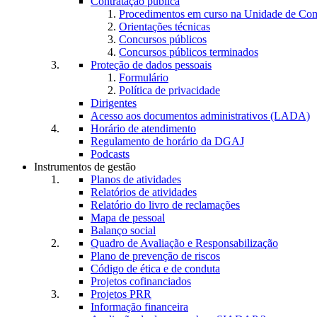
Contratação pública
Procedimentos em curso na Unidade de Co
Orientações técnicas
Concursos públicos
Concursos públicos terminados
Proteção de dados pessoais
Formulário
Política de privacidade
Dirigentes
Acesso aos documentos administrativos (LADA)
Horário de atendimento
Regulamento de horário da DGAJ
Podcasts
Instrumentos de gestão
Planos de atividades
Relatórios de atividades
Relatório do livro de reclamações
Mapa de pessoal
Balanço social
Quadro de Avaliação e Responsabilização
Plano de prevenção de riscos
Código de ética e de conduta
Projetos cofinanciados
Projetos PRR
Informação financeira