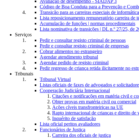
Avaliação de desempenho - SIADAP 3
Código de Boa Conduta para a Prevenção e Comba
Transição para as carreiras especiais de informática
Lista reposicionamento remuneratório carreira de t
Acumulação de funções | normas procedimentais
Lista nominativa de transições | DL n.º 27/25, de 
Serviços
Pedir e consultar registo criminal de pessoas
Pedir e consultar registo criminal de empresas
Cobrar alimentos no estrangeiro
Agendar atendimento tribunal
Agendar pedido de registo criminal
Pedir regresso de criança retida ilicitamente no est
Tribunais
Tribunal Virtual
Listas oficiais de faxes de advogados e solicitadore
Cooperação Judiciária Internacional
Citações e notificações em matéria civil e c
Obter provas em matéria civil ou comercial
Ações cíveis transfronteiriças na UE
Rapto internacional de crianças e direito de v
Inquérito de satisfação
Lista oficial peritos avaliadores
Funcionários de Justiça
Carreira dos oficiais de justiça