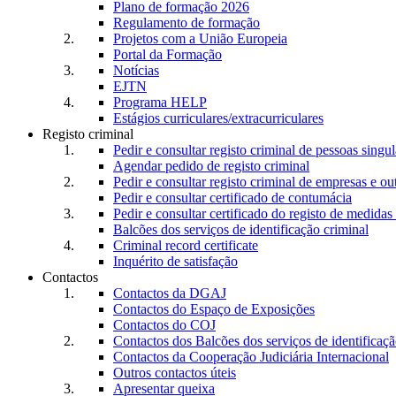
Plano de formação 2026
Regulamento de formação
Projetos com a União Europeia
Portal da Formação
Notícias
EJTN
Programa HELP
Estágios curriculares/extracurriculares
Registo criminal
Pedir e consultar registo criminal de pessoas singul
Agendar pedido de registo criminal
Pedir e consultar registo criminal de empresas e ou
Pedir e consultar certificado de contumácia
Pedir e consultar certificado do registo de medidas 
Balcões dos serviços de identificação criminal
Criminal record certificate
Inquérito de satisfação
Contactos
Contactos da DGAJ
Contactos do Espaço de Exposições
Contactos do COJ
Contactos dos Balcões dos serviços de identificaçã
Contactos da Cooperação Judiciária Internacional
Outros contactos úteis
Apresentar queixa