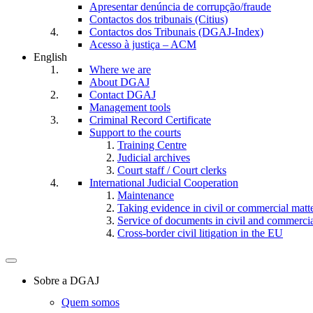
Apresentar denúncia de corrupção/fraude
Contactos dos tribunais (Citius)
Contactos dos Tribunais (DGAJ-Index)
Acesso à justiça – ACM
English
Where we are
About DGAJ
Contact DGAJ
Management tools
Criminal Record Certificate
Support to the courts
Training Centre
Judicial archives
Court staff / Court clerks
International Judicial Cooperation
Maintenance
Taking evidence in civil or commercial matt
Service of documents in civil and commercial 
Cross-border civil litigation in the EU
Toggle
navigation
Sobre a DGAJ
Quem somos