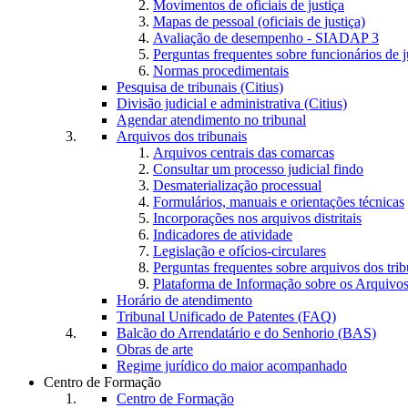
Movimentos de oficiais de justiça
Mapas de pessoal (oficiais de justiça)
Avaliação de desempenho - SIADAP 3
Perguntas frequentes sobre funcionários de j
Normas procedimentais
Pesquisa de tribunais (Citius)
Divisão judicial e administrativa (Citius)
Agendar atendimento no tribunal
Arquivos dos tribunais
Arquivos centrais das comarcas
Consultar um processo judicial findo
Desmaterialização processual
Formulários, manuais e orientações técnicas
Incorporações nos arquivos distritais
Indicadores de atividade
Legislação e ofícios-circulares
Perguntas frequentes sobre arquivos dos trib
Plataforma de Informação sobre os Arquivos
Horário de atendimento
Tribunal Unificado de Patentes (FAQ)
Balcão do Arrendatário e do Senhorio (BAS)
Obras de arte
Regime jurídico do maior acompanhado
Centro de Formação
Centro de Formação