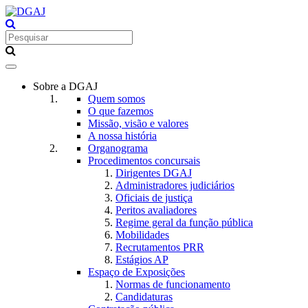
Toggle
navigation
Sobre a DGAJ
Quem somos
O que fazemos
Missão, visão e valores
A nossa história
Organograma
Procedimentos concursais
Dirigentes DGAJ
Administradores judiciários
Oficiais de justiça
Peritos avaliadores
Regime geral da função pública
Mobilidades
Recrutamentos PRR
Estágios AP
Espaço de Exposições
Normas de funcionamento
Candidaturas