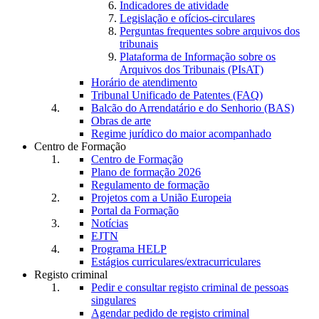
Indicadores de atividade
Legislação e ofícios-circulares
Perguntas frequentes sobre arquivos dos
tribunais
Plataforma de Informação sobre os
Arquivos dos Tribunais (PIsAT)
Horário de atendimento
Tribunal Unificado de Patentes (FAQ)
Balcão do Arrendatário e do Senhorio (BAS)
Obras de arte
Regime jurídico do maior acompanhado
Centro de Formação
Centro de Formação
Plano de formação 2026
Regulamento de formação
Projetos com a União Europeia
Portal da Formação
Notícias
EJTN
Programa HELP
Estágios curriculares/extracurriculares
Registo criminal
Pedir e consultar registo criminal de pessoas
singulares
Agendar pedido de registo criminal