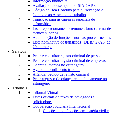
Informação financeira
Avaliação de desempenho - SIADAP 3
Código de Boa Conduta para a Prevenção e
Combate ao Assédio no Trabalho
Transição para as carreiras especiais de
informática
Lista reposicionamento remuneratório carreira de
técnico superior
Acumulação de funções | normas procedimentais
Lista nominativa de transições | DL n.º 27/25, de
20 de março
Serviços
Pedir e consultar registo criminal de pessoas
Pedir e consultar registo criminal de empresas
Cobrar alimentos no estrangeiro
Agendar atendimento tribunal
Agendar pedido de registo criminal
Pedir regresso de criança retida ilicitamente no
estrangeiro
Tribunais
Tribunal Virtual
Listas oficiais de faxes de advogados e
solicitadores
Cooperação Judiciária Internacional
Citações e notificações em matéria civil e