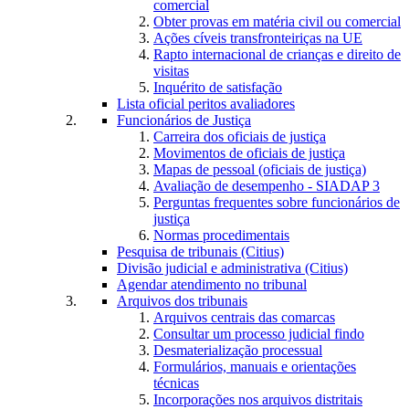
comercial
Obter provas em matéria civil ou comercial
Ações cíveis transfronteiriças na UE
Rapto internacional de crianças e direito de
visitas
Inquérito de satisfação
Lista oficial peritos avaliadores
Funcionários de Justiça
Carreira dos oficiais de justiça
Movimentos de oficiais de justiça
Mapas de pessoal (oficiais de justiça)
Avaliação de desempenho - SIADAP 3
Perguntas frequentes sobre funcionários de
justiça
Normas procedimentais
Pesquisa de tribunais (Citius)
Divisão judicial e administrativa (Citius)
Agendar atendimento no tribunal
Arquivos dos tribunais
Arquivos centrais das comarcas
Consultar um processo judicial findo
Desmaterialização processual
Formulários, manuais e orientações
técnicas
Incorporações nos arquivos distritais