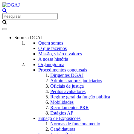
Toggle
navigation
Sobre a DGAJ
Quem somos
O que fazemos
Missão, visão e valores
A nossa história
Organograma
Procedimentos concursais
Dirigentes DGAJ
Administradores judiciários
Oficiais de justiça
Peritos avaliadores
Regime geral da função pública
Mobilidades
Recrutamentos PRR
Estágios AP
Espaço de Exposições
Normas de funcionamento
Candidaturas