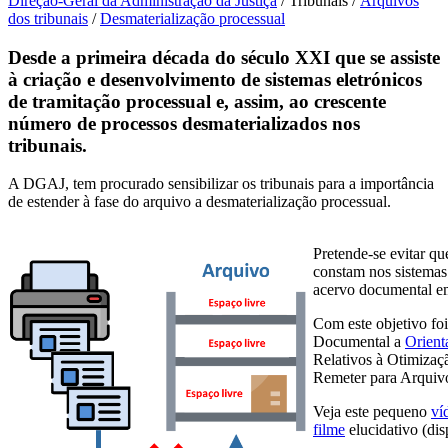
Direção-Geral da Administração da Justiça
/
Tribunais
/
Arquivos
dos tribunais
/
Desmaterialização processual
Desde a primeira década do século XXI que se assiste
à criação e desenvolvimento de sistemas eletrónicos
de tramitação processual e, assim, ao crescente
número de processos desmaterializados nos
tribunais.
A DGAJ, tem procurado sensibilizar os tribunais para a importância
de estender à fase do arquivo a desmaterialização processual.
Pretende-se evitar q
constam nos sistemas 
acervo documental e
Com este objetivo fo
Documental a
Orient
Relativos à Otimizaçã
Remeter para Arquiv
Veja este pequeno
ví
filme
elucidativo (dis