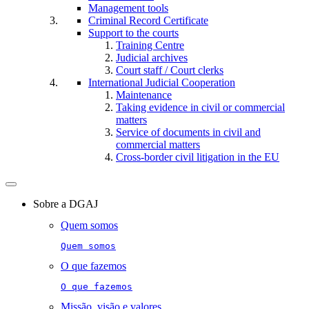
Management tools
Criminal Record Certificate
Support to the courts
Training Centre
Judicial archives
Court staff / Court clerks
International Judicial Cooperation
Maintenance
Taking evidence in civil or commercial
matters
Service of documents in civil and
commercial matters​​
Cross-border civil litigation in the EU
Toggle
navigation
Sobre a DGAJ
Quem somos
Quem somos
O que fazemos
O que fazemos
Missão, visão e valores