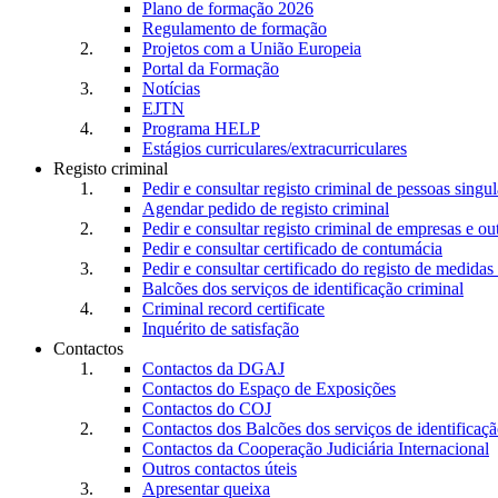
Plano de formação 2026
Regulamento de formação
Projetos com a União Europeia
Portal da Formação
Notícias
EJTN
Programa HELP
Estágios curriculares/extracurriculares
Registo criminal
Pedir e consultar registo criminal de pessoas singul
Agendar pedido de registo criminal
Pedir e consultar registo criminal de empresas e ou
Pedir e consultar certificado de contumácia
Pedir e consultar certificado do registo de medidas 
Balcões dos serviços de identificação criminal
Criminal record certificate
Inquérito de satisfação
Contactos
Contactos da DGAJ
Contactos do Espaço de Exposições
Contactos do COJ
Contactos dos Balcões dos serviços de identificaçã
Contactos da Cooperação Judiciária Internacional
Outros contactos úteis
Apresentar queixa