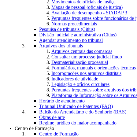
Movimentos de oficiais de justiça
Mapas de pessoal (oficiais de justiça)
Avaliação de desempenho - SIADAP 3
Perguntas frequentes sobre funcionários de j
Normas procedimentais
Pesquisa de tribunais (Citius)
Divisão judicial e administrativa (Citius)
Agendar atendimento no tribunal
Arquivos dos tribunais
Arquivos centrais das comarcas
Consultar um processo judicial findo
Desmaterialização processual
Formulários, manuais e orientações técnicas
Incorporações nos arquivos distritais
Indicadores de atividade
Legislação e ofícios-circulares
Perguntas frequentes sobre arquivos dos trib
Plataforma de Informação sobre os Arquivos
Horário de atendimento
Tribunal Unificado de Patentes (FAQ)
Balcão do Arrendatário e do Senhorio (BAS)
Obras de arte
Regime jurídico do maior acompanhado
Centro de Formação
Centro de Formação