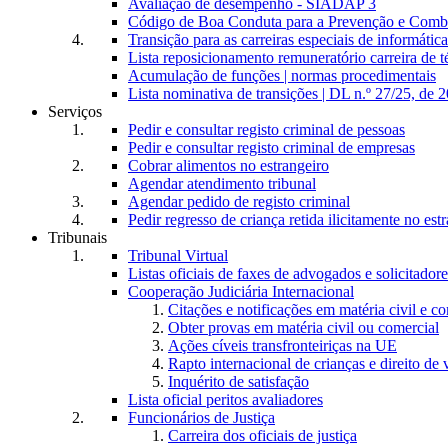
Avaliação de desempenho - SIADAP 3
Código de Boa Conduta para a Prevenção e Comba
Transição para as carreiras especiais de informática
Lista reposicionamento remuneratório carreira de t
Acumulação de funções | normas procedimentais
Lista nominativa de transições | DL n.º 27/25, de 
Serviços
Pedir e consultar registo criminal de pessoas
Pedir e consultar registo criminal de empresas
Cobrar alimentos no estrangeiro
Agendar atendimento tribunal
Agendar pedido de registo criminal
Pedir regresso de criança retida ilicitamente no est
Tribunais
Tribunal Virtual
Listas oficiais de faxes de advogados e solicitadore
Cooperação Judiciária Internacional
Citações e notificações em matéria civil e c
Obter provas em matéria civil ou comercial
Ações cíveis transfronteiriças na UE
Rapto internacional de crianças e direito de v
Inquérito de satisfação
Lista oficial peritos avaliadores
Funcionários de Justiça
Carreira dos oficiais de justiça