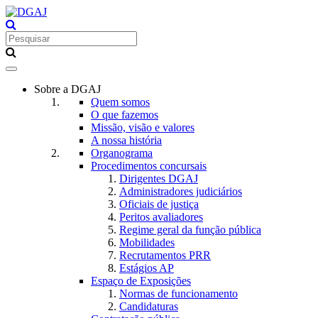
Toggle
navigation
Sobre a DGAJ
Quem somos
O que fazemos
Missão, visão e valores
A nossa história
Organograma
Procedimentos concursais
Dirigentes DGAJ
Administradores judiciários
Oficiais de justiça
Peritos avaliadores
Regime geral da função pública
Mobilidades
Recrutamentos PRR
Estágios AP
Espaço de Exposições
Normas de funcionamento
Candidaturas