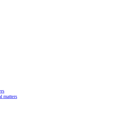
ers
matters​​