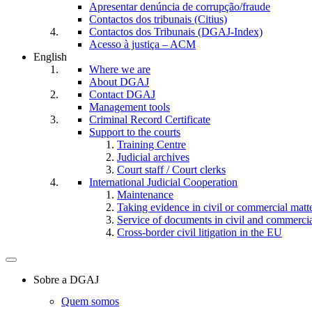
Apresentar denúncia de corrupção/fraude
Contactos dos tribunais (Citius)
Contactos dos Tribunais (DGAJ-Index)
Acesso à justiça – ACM
English
Where we are
About DGAJ
Contact DGAJ
Management tools
Criminal Record Certificate
Support to the courts
Training Centre
Judicial archives
Court staff / Court clerks
International Judicial Cooperation
Maintenance
Taking evidence in civil or commercial matt
Service of documents in civil and commercial 
Cross-border civil litigation in the EU
Toggle
navigation
Sobre a DGAJ
Quem somos