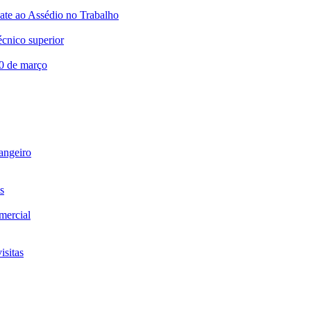
te ao Assédio no Trabalho
écnico superior
20 de março
rangeiro
s
omercial
isitas