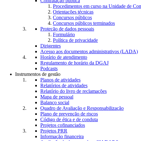
Contratação pública
Procedimentos em curso na Unidade de Co
Orientações técnicas
Concursos públicos
Concursos públicos terminados
Proteção de dados pessoais
Formulário
Política de privacidade
Dirigentes
Acesso aos documentos administrativos (LADA)
Horário de atendimento
Regulamento de horário da DGAJ
Podcasts
Instrumentos de gestão
Planos de atividades
Relatórios de atividades
Relatório do livro de reclamações
Mapa de pessoal
Balanço social
Quadro de Avaliação e Responsabilização
Plano de prevenção de riscos
Código de ética e de conduta
Projetos cofinanciados
Projetos PRR
Informação financeira