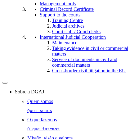
Management tools
Criminal Record Certificate
Support to the courts
Training Centre
Judicial archives
Court staff / Court clerks
International Judicial Cooperation
Maintenance
Taking evidence in civil or commercial
matters
Service of documents in civil and
commercial matters​​
Cross-border civil litigation in the EU
Toggle
navigation
Sobre a DGAJ
Quem somos
Quem somos
O que fazemos
O que fazemos
Missão, visão e valores