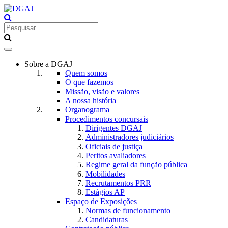
Toggle
navigation
Sobre a DGAJ
Quem somos
O que fazemos
Missão, visão e valores
A nossa história
Organograma
Procedimentos concursais
Dirigentes DGAJ
Administradores judiciários
Oficiais de justiça
Peritos avaliadores
Regime geral da função pública
Mobilidades
Recrutamentos PRR
Estágios AP
Espaço de Exposições
Normas de funcionamento
Candidaturas