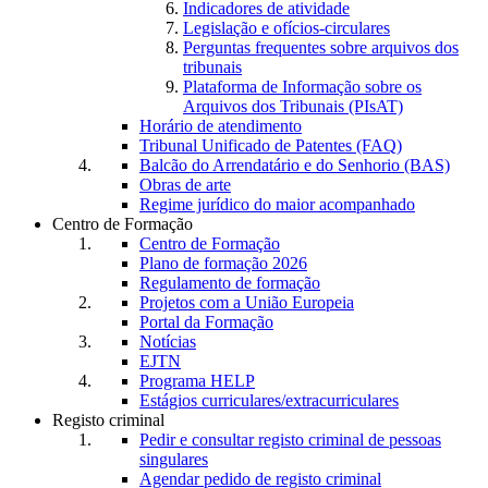
Indicadores de atividade
Legislação e ofícios-circulares
Perguntas frequentes sobre arquivos dos
tribunais
Plataforma de Informação sobre os
Arquivos dos Tribunais (PIsAT)
Horário de atendimento
Tribunal Unificado de Patentes (FAQ)
Balcão do Arrendatário e do Senhorio (BAS)
Obras de arte
Regime jurídico do maior acompanhado
Centro de Formação
Centro de Formação
Plano de formação 2026
Regulamento de formação
Projetos com a União Europeia
Portal da Formação
Notícias
EJTN
Programa HELP
Estágios curriculares/extracurriculares
Registo criminal
Pedir e consultar registo criminal de pessoas
singulares
Agendar pedido de registo criminal