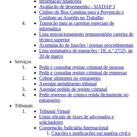
Informação financeira
Avaliação de desempenho - SIADAP 3
Código de Boa Conduta para a Prevenção e
Combate ao Assédio no Trabalho
Transição para as carreiras especiais de
informática
Lista reposicionamento remuneratório carreira de
técnico superior
Acumulação de funções | normas procedimentais
Lista nominativa de transições | DL n.º 27/25, de
20 de março
Serviços
Pedir e consultar registo criminal de pessoas
Pedir e consultar registo criminal de empresas
Cobrar alimentos no estrangeiro
Agendar atendimento tribunal
Agendar pedido de registo criminal
Pedir regresso de criança retida ilicitamente no
estrangeiro
Tribunais
Tribunal Virtual
Listas oficiais de faxes de advogados e
solicitadores
Cooperação Judiciária Internacional
Citações e notificações em matéria civil e