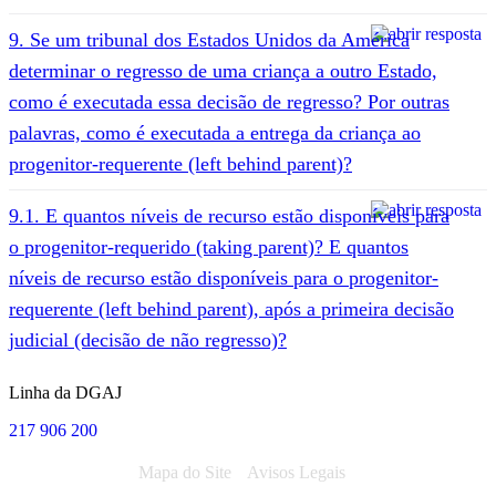
9. Se um tribunal dos Estados Unidos da América
determinar o regresso de uma criança a outro Estado,
como é executada essa decisão de regresso? Por outras
palavras, como é executada a entrega da criança ao
progenitor-requerente (left behind parent)?
9.1. E quantos níveis de recurso estão disponíveis para
o progenitor-requerido (taking parent)? E quantos
níveis de recurso estão disponíveis para o progenitor-
requerente (left behind parent), após a primeira decisão
judicial (decisão de não regresso)?
Linha da DGAJ
217 906 200
Mapa do Site
Avisos Legais