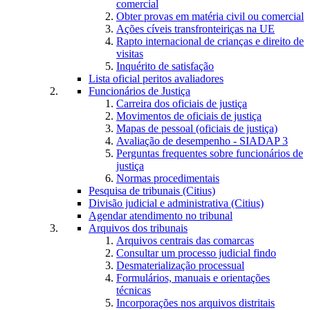
comercial
Obter provas em matéria civil ou comercial
Ações cíveis transfronteiriças na UE
Rapto internacional de crianças e direito de
visitas
Inquérito de satisfação
Lista oficial peritos avaliadores
Funcionários de Justiça
Carreira dos oficiais de justiça
Movimentos de oficiais de justiça
Mapas de pessoal (oficiais de justiça)
Avaliação de desempenho - SIADAP 3
Perguntas frequentes sobre funcionários de
justiça
Normas procedimentais
Pesquisa de tribunais (Citius)
Divisão judicial e administrativa (Citius)
Agendar atendimento no tribunal
Arquivos dos tribunais
Arquivos centrais das comarcas
Consultar um processo judicial findo
Desmaterialização processual
Formulários, manuais e orientações
técnicas
Incorporações nos arquivos distritais