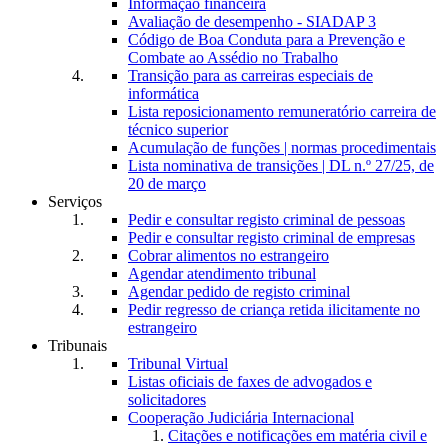
Informação financeira
Avaliação de desempenho - SIADAP 3
Código de Boa Conduta para a Prevenção e
Combate ao Assédio no Trabalho
Transição para as carreiras especiais de
informática
Lista reposicionamento remuneratório carreira de
técnico superior
Acumulação de funções | normas procedimentais
Lista nominativa de transições | DL n.º 27/25, de
20 de março
Serviços
Pedir e consultar registo criminal de pessoas
Pedir e consultar registo criminal de empresas
Cobrar alimentos no estrangeiro
Agendar atendimento tribunal
Agendar pedido de registo criminal
Pedir regresso de criança retida ilicitamente no
estrangeiro
Tribunais
Tribunal Virtual
Listas oficiais de faxes de advogados e
solicitadores
Cooperação Judiciária Internacional
Citações e notificações em matéria civil e