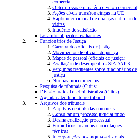
comercial
Obter provas em matéria civil ou comercial
Ações cíveis transfronteiriças na UE
Rapto internacional de crianças e direito de
visitas
Inquérito de satisfação
Lista oficial peritos avaliadores
Funcionários de Justiça
Carreira dos oficiais de justiça
Movimentos de oficiais de justiça
Mapas de pessoal (oficiais de justiça)
Avaliação de desempenho - SIADAP 3
Perguntas frequentes sobre funcionários de
justiça
Normas procedimentais
Pesquisa de tribunais (Citius)
Divisão judicial e administrativa (Citius)
Agendar atendimento no tribunal
Arquivos dos tribunais
Arquivos centrais das comarcas
Consultar um processo judicial findo
Desmaterialização processual
Formulários, manuais e orientações
técnicas
Incorporações nos arquivos distritais