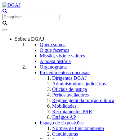
Toggle
navigation
Sobre a DGAJ
Quem somos
O que fazemos
Missão, visão e valores
A nossa história
Organograma
Procedimentos concursais
Dirigentes DGAJ
Administradores judiciários
Oficiais de justiça
Peritos avaliadores
Regime geral da função pública
Mobilidades
Recrutamentos PRR
Estágios AP
Espaço de Exposições
Normas de funcionamento
Candidaturas