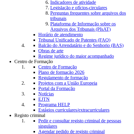
Indicadores de atividade
Legislação e ofícios-circulares
Perguntas frequentes sobre arquivos dos
tribunais
Plataforma de Informação sobre os
Arquivos dos Tribunais (PIsAT)
Horário de atendimento
Tribunal Unificado de Patentes (FAQ)
Balcão do Arrendatário e do Senhorio (BAS)
Obras de arte
Regime jurídico do maior acompanhado
Centro de Formação
Centro de Formação
Plano de formação 2026
Regulamento de formação
Projetos com a União Europeia
Portal da Formação
Notícias
EJTN
Programa HELP
Estágios curriculares/extracurriculares
Registo criminal
Pedir e consultar registo criminal de pessoas
singulares
Agendar pedido de registo criminal