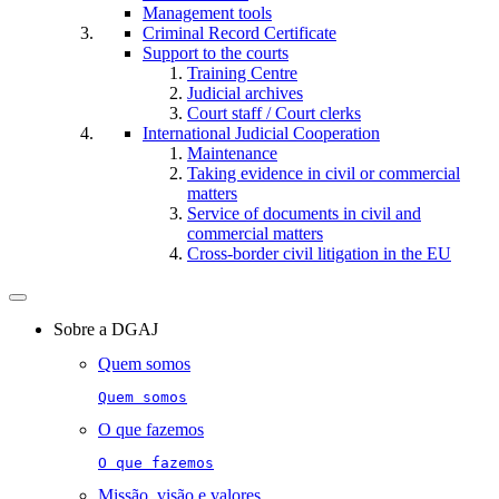
Management tools
Criminal Record Certificate
Support to the courts
Training Centre
Judicial archives
Court staff / Court clerks
International Judicial Cooperation
Maintenance
Taking evidence in civil or commercial
matters
Service of documents in civil and
commercial matters​​
Cross-border civil litigation in the EU
Toggle
navigation
Sobre a DGAJ
Quem somos
Quem somos
O que fazemos
O que fazemos
Missão, visão e valores