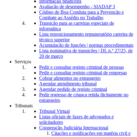
Informação financeira
Avaliação de desempenho - SIADAP 3
Código de Boa Conduta para a Prevenção e
Combate ao Assédio no Trabalho
Transição para as carreiras especiais de
informática
Lista reposicionamento remuneratório carreira de
técnico superior
Acumulação de funções | normas procedimentais
Lista nominativa de transições | DL n.º 27/25, de
20 de março
Serviços
Pedir e consultar registo criminal de pessoas
Pedir e consultar registo criminal de empresas
Cobrar alimentos no estrangeiro
Agendar atendimento tribunal
Agendar pedido de registo criminal
Pedir regresso de criança retida ilicitamente no
estrangeiro
Tribunais
Tribunal Virtual
Listas oficiais de faxes de advogados e
solicitadores
Cooperação Judiciária Internacional
Citações e notificações em matéria civil e