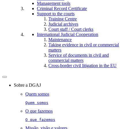
Management tools
Criminal Record Certificate
Support to the courts
Training Centre
Judicial archives
Court staff / Court clerks
International Judicial Cooperation
Maintenance
Taking evidence in civil or commercial
matters
Service of documents in civil and
commercial matters​​
Cross-border civil litigation in the EU
Toggle
navigation
Sobre a DGAJ
Quem somos
Quem somos
O que fazemos
O que fazemos
Missão, visão e valores