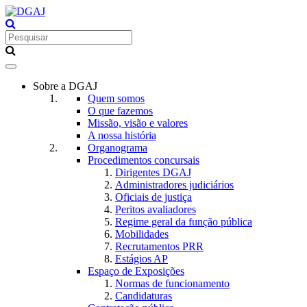
Toggle
navigation
Sobre a DGAJ
Quem somos
O que fazemos
Missão, visão e valores
A nossa história
Organograma
Procedimentos concursais
Dirigentes DGAJ
Administradores judiciários
Oficiais de justiça
Peritos avaliadores
Regime geral da função pública
Mobilidades
Recrutamentos PRR
Estágios AP
Espaço de Exposições
Normas de funcionamento
Candidaturas