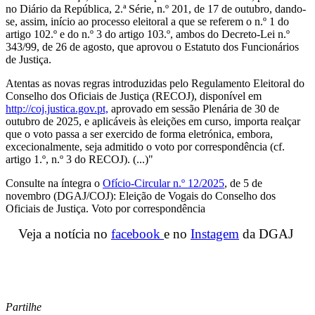
no Diário da República, 2.ª Série, n.º 201, de 17 de outubro, dando-
se, assim, início ao processo eleitoral a que se referem o n.º 1 do
artigo 102.º e do n.º 3 do artigo 103.º, ambos do Decreto-Lei n.º
343/99, de 26 de agosto, que aprovou o Estatuto dos Funcionários
de Justiça.
Atentas as novas regras introduzidas pelo Regulamento Eleitoral do
Conselho dos Oficiais de Justiça (RECOJ), disponível em
http://coj.justica.gov.pt,
aprovado em sessão Plenária de 30 de
outubro de 2025, e aplicáveis às eleições em curso, importa realçar
que o voto passa a ser exercido de forma eletrónica, embora,
excecionalmente, seja admitido o voto por correspondência (cf.
artigo 1.º, n.º 3 do RECOJ). (...)"
Consulte na íntegra o
Ofício-Circular n.º 12/2025
, de 5 de
novembro (DGAJ/COJ): Eleição de Vogais do Conselho dos
Oficiais de Justiça. Voto por correspondência
Veja a notícia no
facebook
e no
Instagem
da DGAJ
Partilhe