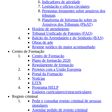
Indicadores de atividade
Legislação e ofícios-circulares
Perguntas frequentes sobre arquivos dos
tribunais
Plataforma de Informação sobre os
Arquivos dos Tribunais (PIsAT)
Horário de atendimento
Tribunal Unificado de Patentes (FAQ)
Balcão do Arrendatário e do Senhorio (BAS)
Obras de arte
Regime jurídico do maior acompanhado
Centro de Formação
Centro de Formação
Plano de formação 2026
Regulamento de formação
Projetos com a União Europeia
Portal da Formação
Notícias
EJTN
Programa HELP
Estágios curriculares/extracurriculares
Registo criminal
Pedir e consultar registo criminal de pessoas
singulares
Agendar pedido de registo criminal