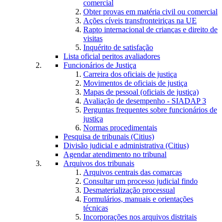
comercial
Obter provas em matéria civil ou comercial
Ações cíveis transfronteiriças na UE
Rapto internacional de crianças e direito de
visitas
Inquérito de satisfação
Lista oficial peritos avaliadores
Funcionários de Justiça
Carreira dos oficiais de justiça
Movimentos de oficiais de justiça
Mapas de pessoal (oficiais de justiça)
Avaliação de desempenho - SIADAP 3
Perguntas frequentes sobre funcionários de
justiça
Normas procedimentais
Pesquisa de tribunais (Citius)
Divisão judicial e administrativa (Citius)
Agendar atendimento no tribunal
Arquivos dos tribunais
Arquivos centrais das comarcas
Consultar um processo judicial findo
Desmaterialização processual
Formulários, manuais e orientações
técnicas
Incorporações nos arquivos distritais