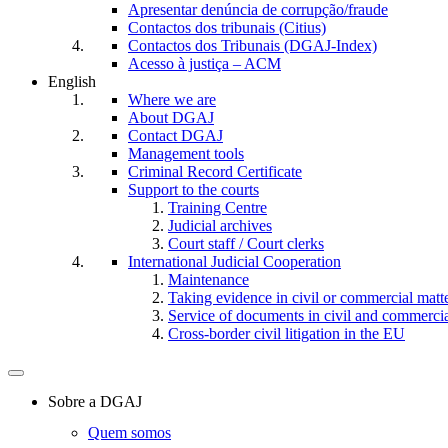
Apresentar denúncia de corrupção/fraude
Contactos dos tribunais (Citius)
Contactos dos Tribunais (DGAJ-Index)
Acesso à justiça – ACM
English
Where we are
About DGAJ
Contact DGAJ
Management tools
Criminal Record Certificate
Support to the courts
Training Centre
Judicial archives
Court staff / Court clerks
International Judicial Cooperation
Maintenance
Taking evidence in civil or commercial matt
Service of documents in civil and commercial 
Cross-border civil litigation in the EU
Toggle
navigation
Sobre a DGAJ
Quem somos