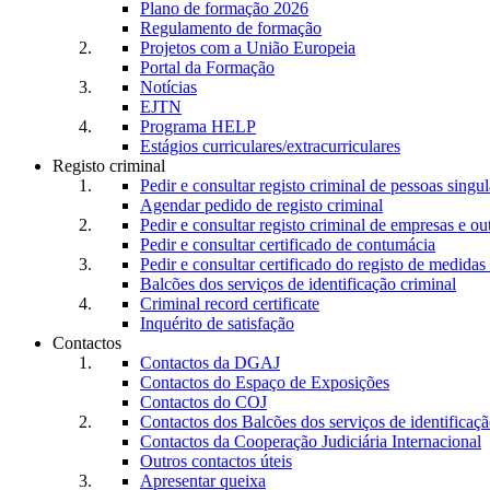
Plano de formação 2026
Regulamento de formação
Projetos com a União Europeia
Portal da Formação
Notícias
EJTN
Programa HELP
Estágios curriculares/extracurriculares
Registo criminal
Pedir e consultar registo criminal de pessoas singul
Agendar pedido de registo criminal
Pedir e consultar registo criminal de empresas e ou
Pedir e consultar certificado de contumácia
Pedir e consultar certificado do registo de medidas 
Balcões dos serviços de identificação criminal
Criminal record certificate
Inquérito de satisfação
Contactos
Contactos da DGAJ
Contactos do Espaço de Exposições
Contactos do COJ
Contactos dos Balcões dos serviços de identificaçã
Contactos da Cooperação Judiciária Internacional
Outros contactos úteis
Apresentar queixa