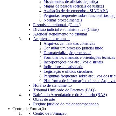
Movimentos de oficiais de justiça
Mapas de pessoal (oficiais de justiça)
Avaliação de desempenho - SIADAP 3
Perguntas frequentes sobre funcionários de j
Normas procedimentais
Pesquisa de tribunais (Citius)
Divisão judicial e administrativa (Citius)
Agendar atendimento no tribunal
Arquivos dos tribunais
Arquivos centrais das comarcas
Consultar um processo judicial findo
Desmaterialização processual
Formulários, manuais e orientações técnicas
Incorporações nos arquivos distritais
Indicadores de atividade
Legislação e ofícios-circulares
Perguntas frequentes sobre arquivos dos trib
Plataforma de Informação sobre os Arquivos
Horário de atendimento
Tribunal Unificado de Patentes (FAQ)
Balcão do Arrendatário e do Senhorio (BAS)
Obras de arte
Regime jurídico do maior acompanhado
Centro de Formação
Centro de Formação