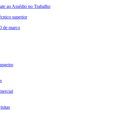
te ao Assédio no Trabalho
écnico superior
20 de março
rangeiro
s
omercial
isitas