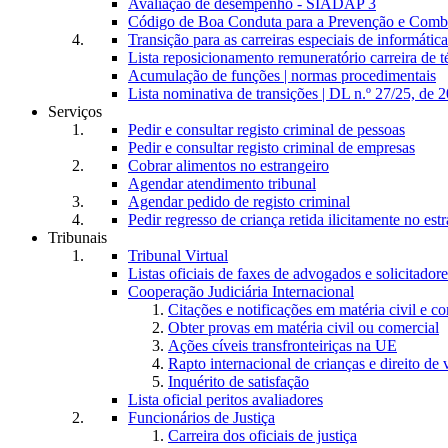
Avaliação de desempenho - SIADAP 3
Código de Boa Conduta para a Prevenção e Comba
Transição para as carreiras especiais de informática
Lista reposicionamento remuneratório carreira de t
Acumulação de funções | normas procedimentais
Lista nominativa de transições | DL n.º 27/25, de 
Serviços
Pedir e consultar registo criminal de pessoas
Pedir e consultar registo criminal de empresas
Cobrar alimentos no estrangeiro
Agendar atendimento tribunal
Agendar pedido de registo criminal
Pedir regresso de criança retida ilicitamente no est
Tribunais
Tribunal Virtual
Listas oficiais de faxes de advogados e solicitadore
Cooperação Judiciária Internacional
Citações e notificações em matéria civil e c
Obter provas em matéria civil ou comercial
Ações cíveis transfronteiriças na UE
Rapto internacional de crianças e direito de v
Inquérito de satisfação
Lista oficial peritos avaliadores
Funcionários de Justiça
Carreira dos oficiais de justiça