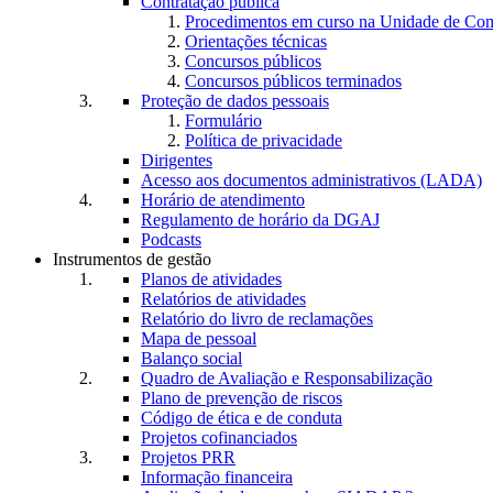
Contratação pública
Procedimentos em curso na Unidade de Co
Orientações técnicas
Concursos públicos
Concursos públicos terminados
Proteção de dados pessoais
Formulário
Política de privacidade
Dirigentes
Acesso aos documentos administrativos (LADA)
Horário de atendimento
Regulamento de horário da DGAJ
Podcasts
Instrumentos de gestão
Planos de atividades
Relatórios de atividades
Relatório do livro de reclamações
Mapa de pessoal
Balanço social
Quadro de Avaliação e Responsabilização
Plano de prevenção de riscos
Código de ética e de conduta
Projetos cofinanciados
Projetos PRR
Informação financeira