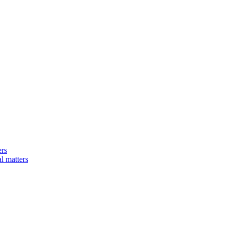
ers
matters​​