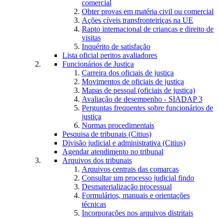
comercial
Obter provas em matéria civil ou comercial
Ações cíveis transfronteiriças na UE
Rapto internacional de crianças e direito de
visitas
Inquérito de satisfação
Lista oficial peritos avaliadores
Funcionários de Justiça
Carreira dos oficiais de justiça
Movimentos de oficiais de justiça
Mapas de pessoal (oficiais de justiça)
Avaliação de desempenho - SIADAP 3
Perguntas frequentes sobre funcionários de
justiça
Normas procedimentais
Pesquisa de tribunais (Citius)
Divisão judicial e administrativa (Citius)
Agendar atendimento no tribunal
Arquivos dos tribunais
Arquivos centrais das comarcas
Consultar um processo judicial findo
Desmaterialização processual
Formulários, manuais e orientações
técnicas
Incorporações nos arquivos distritais