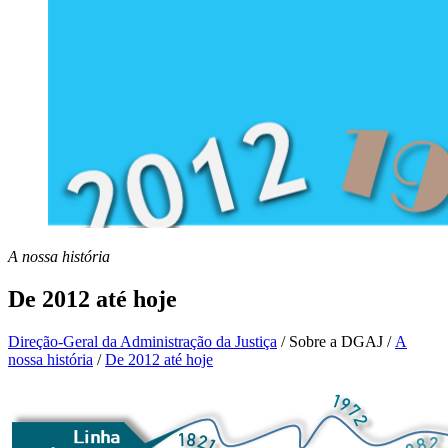
A nossa história
De 2012 até hoje
Direção-Geral da Administração da Justiça
/
Sobre a DGAJ
/
A
nossa história
/
De 2012 até hoje