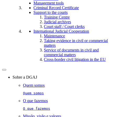
Management tools
Criminal Record Certificate
Support to the courts
Training Centre
Judicial archives
Court staff / Court clerks
International Judicial Cooperation
Maintenance
Taking evidence in civil or commercial
matters
Service of documents in civil and
commercial matters​​
Cross-border civil litigation in the EU
Toggle
navigation
Sobre a DGAJ
Quem somos
Quem somos
O que fazemos
O que fazemos
Missão, visão e valores