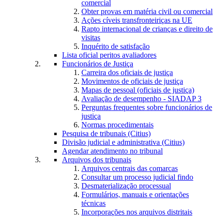
comercial
Obter provas em matéria civil ou comercial
Ações cíveis transfronteiriças na UE
Rapto internacional de crianças e direito de
visitas
Inquérito de satisfação
Lista oficial peritos avaliadores
Funcionários de Justiça
Carreira dos oficiais de justiça
Movimentos de oficiais de justiça
Mapas de pessoal (oficiais de justiça)
Avaliação de desempenho - SIADAP 3
Perguntas frequentes sobre funcionários de
justiça
Normas procedimentais
Pesquisa de tribunais (Citius)
Divisão judicial e administrativa (Citius)
Agendar atendimento no tribunal
Arquivos dos tribunais
Arquivos centrais das comarcas
Consultar um processo judicial findo
Desmaterialização processual
Formulários, manuais e orientações
técnicas
Incorporações nos arquivos distritais