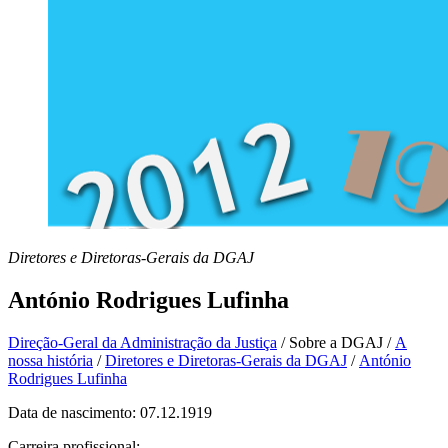
Diretores e Diretoras-Gerais da DGAJ
António Rodrigues Lufinha
Direção-Geral da Administração da Justiça
/
Sobre a DGAJ
/
A
nossa história
/
Diretores e Diretoras-Gerais da DGAJ
/
António
Rodrigues Lufinha
Data de nascimento: 07.12.1919
Carreira profissional: