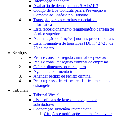
Informação financeira
Avaliação de desempenho - SIADAP 3
Código de Boa Conduta para a Prevenção e
Combate ao Assédio no Trabalho
Transição para as carreiras especiais de
informática
Lista reposicionamento remuneratório carreira de
técnico superior
Acumulação de funções | normas procedimentais
Lista nominativa de transições | DL n.º 27/25, de
20 de março
Serviços
Pedir e consultar registo criminal de pessoas
Pedir e consultar registo criminal de empresas
Cobrar alimentos no estrangeiro
Agendar atendimento tribunal
Agendar pedido de registo criminal
Pedir regresso de criança retida ilicitamente no
estrangeiro
Tribunais
Tribunal Virtual
Listas oficiais de faxes de advogados e
solicitadores
Cooperação Judiciária Internacional
Citações e notificações em matéria civil e