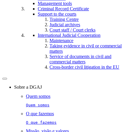
Management tools
Criminal Record Certificate
Support to the courts
Training Centre
Judicial archives
Court staff / Court clerks
International Judicial Cooperation
Maintenance
Taking evidence in civil or commercial
matters
Service of documents in civil and
commercial matters​​
Cross-border civil litigation in the EU
Toggle
navigation
Sobre a DGAJ
Quem somos
Quem somos
O que fazemos
O que fazemos
Missão, visão e valores