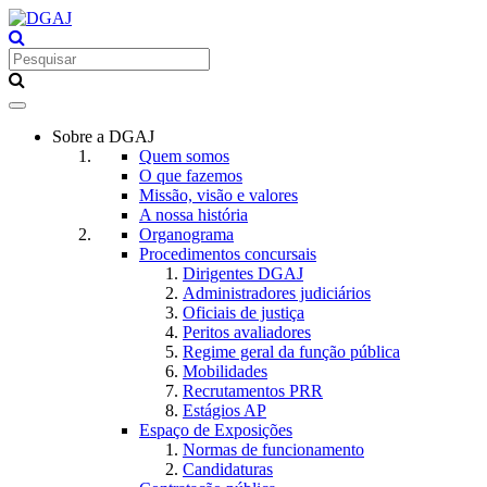
Toggle
navigation
Sobre a DGAJ
Quem somos
O que fazemos
Missão, visão e valores
A nossa história
Organograma
Procedimentos concursais
Dirigentes DGAJ
Administradores judiciários
Oficiais de justiça
Peritos avaliadores
Regime geral da função pública
Mobilidades
Recrutamentos PRR
Estágios AP
Espaço de Exposições
Normas de funcionamento
Candidaturas