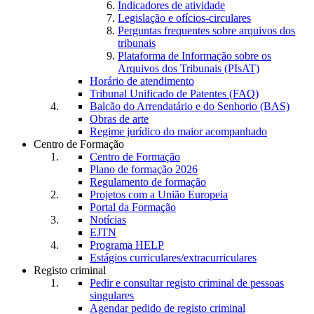
Indicadores de atividade
Legislação e ofícios-circulares
Perguntas frequentes sobre arquivos dos
tribunais
Plataforma de Informação sobre os
Arquivos dos Tribunais (PIsAT)
Horário de atendimento
Tribunal Unificado de Patentes (FAQ)
Balcão do Arrendatário e do Senhorio (BAS)
Obras de arte
Regime jurídico do maior acompanhado
Centro de Formação
Centro de Formação
Plano de formação 2026
Regulamento de formação
Projetos com a União Europeia
Portal da Formação
Notícias
EJTN
Programa HELP
Estágios curriculares/extracurriculares
Registo criminal
Pedir e consultar registo criminal de pessoas
singulares
Agendar pedido de registo criminal