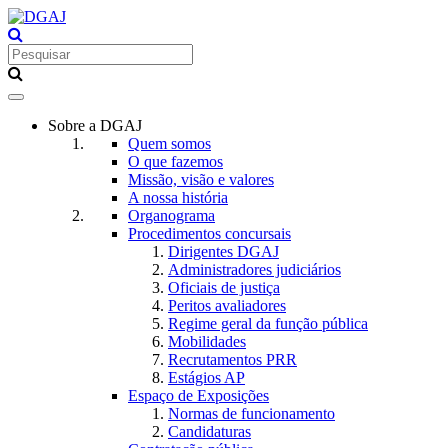
Toggle
navigation
Sobre a DGAJ
Quem somos
O que fazemos
Missão, visão e valores
A nossa história
Organograma
Procedimentos concursais
Dirigentes DGAJ
Administradores judiciários
Oficiais de justiça
Peritos avaliadores
Regime geral da função pública
Mobilidades
Recrutamentos PRR
Estágios AP
Espaço de Exposições
Normas de funcionamento
Candidaturas