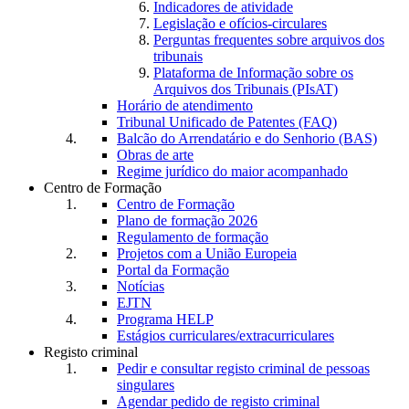
Indicadores de atividade
Legislação e ofícios-circulares
Perguntas frequentes sobre arquivos dos
tribunais
Plataforma de Informação sobre os
Arquivos dos Tribunais (PIsAT)
Horário de atendimento
Tribunal Unificado de Patentes (FAQ)
Balcão do Arrendatário e do Senhorio (BAS)
Obras de arte
Regime jurídico do maior acompanhado
Centro de Formação
Centro de Formação
Plano de formação 2026
Regulamento de formação
Projetos com a União Europeia
Portal da Formação
Notícias
EJTN
Programa HELP
Estágios curriculares/extracurriculares
Registo criminal
Pedir e consultar registo criminal de pessoas
singulares
Agendar pedido de registo criminal