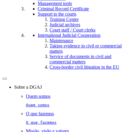
Management tools
Criminal Record Certificate
Support to the courts
Training Centre
Judicial archives
Court staff / Court clerks
International Judicial Cooperation
Maintenance
Taking evidence in civil or commercial
matters
Service of documents in civil and
commercial matters​​
Cross-border civil litigation in the EU
Toggle
navigation
Sobre a DGAJ
Quem somos
Quem somos
O que fazemos
O que fazemos
Missão, visão e valores