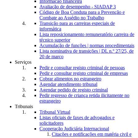
Informação financeira
Avaliação de desempenho - SIADAP 3
Código de Boa Conduta para a Prevenção e
Combate ao Assédio no Trabalho
Transição para as carreiras especiais de
informática
Lista reposicionamento remuneratório carreira de
técnico superior
Acumulação de funções | normas procedimentais
Lista nominativa de transições | DL n.º 27/25, de
20 de março
Serviços
Pedir e consultar registo criminal de pessoas
Pedir e consultar registo criminal de empresas
Cobrar alimentos no estrangeiro
Agendar atendimento tribunal
Agendar pedido de registo criminal
Pedir regresso de criança retida ilicitamente no
estrangeiro
Tribunais
Tribunal Virtual
Listas oficiais de faxes de advogados e
solicitadores
Cooperação Judiciária Internacional
Citações e notificações em matéria civil e