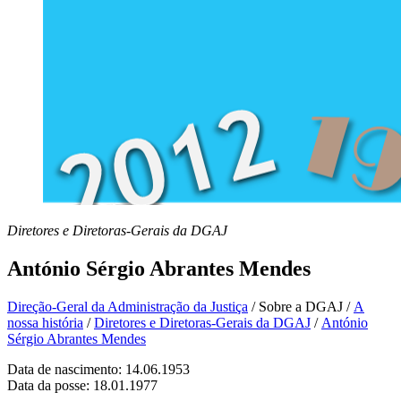
Diretores e Diretoras-Gerais da DGAJ
António Sérgio Abrantes Mendes
Direção-Geral da Administração da Justiça
/
Sobre a DGAJ
/
A
nossa história
/
Diretores e Diretoras-Gerais da DGAJ
/
António
Sérgio Abrantes Mendes
Data de nascimento: 14.06.1953
Data da posse: 18.01.1977