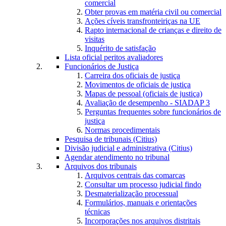
comercial
Obter provas em matéria civil ou comercial
Ações cíveis transfronteiriças na UE
Rapto internacional de crianças e direito de
visitas
Inquérito de satisfação
Lista oficial peritos avaliadores
Funcionários de Justiça
Carreira dos oficiais de justiça
Movimentos de oficiais de justiça
Mapas de pessoal (oficiais de justiça)
Avaliação de desempenho - SIADAP 3
Perguntas frequentes sobre funcionários de
justiça
Normas procedimentais
Pesquisa de tribunais (Citius)
Divisão judicial e administrativa (Citius)
Agendar atendimento no tribunal
Arquivos dos tribunais
Arquivos centrais das comarcas
Consultar um processo judicial findo
Desmaterialização processual
Formulários, manuais e orientações
técnicas
Incorporações nos arquivos distritais