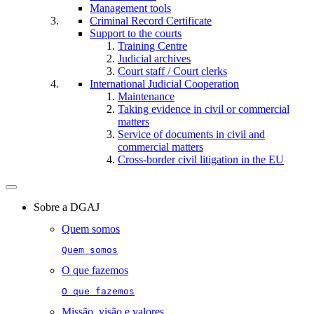
Management tools
Criminal Record Certificate
Support to the courts
Training Centre
Judicial archives
Court staff / Court clerks
International Judicial Cooperation
Maintenance
Taking evidence in civil or commercial
matters
Service of documents in civil and
commercial matters​​
Cross-border civil litigation in the EU
Toggle
navigation
Sobre a DGAJ
Quem somos
Quem somos
O que fazemos
O que fazemos
Missão, visão e valores