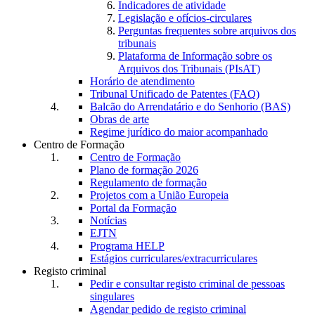
Indicadores de atividade
Legislação e ofícios-circulares
Perguntas frequentes sobre arquivos dos
tribunais
Plataforma de Informação sobre os
Arquivos dos Tribunais (PIsAT)
Horário de atendimento
Tribunal Unificado de Patentes (FAQ)
Balcão do Arrendatário e do Senhorio (BAS)
Obras de arte
Regime jurídico do maior acompanhado
Centro de Formação
Centro de Formação
Plano de formação 2026
Regulamento de formação
Projetos com a União Europeia
Portal da Formação
Notícias
EJTN
Programa HELP
Estágios curriculares/extracurriculares
Registo criminal
Pedir e consultar registo criminal de pessoas
singulares
Agendar pedido de registo criminal