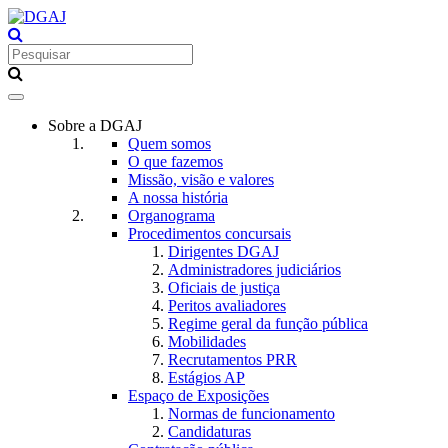
Toggle
navigation
Sobre a DGAJ
Quem somos
O que fazemos
Missão, visão e valores
A nossa história
Organograma
Procedimentos concursais
Dirigentes DGAJ
Administradores judiciários
Oficiais de justiça
Peritos avaliadores
Regime geral da função pública
Mobilidades
Recrutamentos PRR
Estágios AP
Espaço de Exposições
Normas de funcionamento
Candidaturas