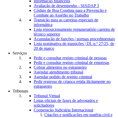
Informação financeira
Avaliação de desempenho - SIADAP 3
Código de Boa Conduta para a Prevenção e
Combate ao Assédio no Trabalho
Transição para as carreiras especiais de
informática
Lista reposicionamento remuneratório carreira de
técnico superior
Acumulação de funções | normas procedimentais
Lista nominativa de transições | DL n.º 27/25, de
20 de março
Serviços
Pedir e consultar registo criminal de pessoas
Pedir e consultar registo criminal de empresas
Cobrar alimentos no estrangeiro
Agendar atendimento tribunal
Agendar pedido de registo criminal
Pedir regresso de criança retida ilicitamente no
estrangeiro
Tribunais
Tribunal Virtual
Listas oficiais de faxes de advogados e
solicitadores
Cooperação Judiciária Internacional
Citações e notificações em matéria civil e