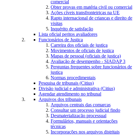
comercial
Obter provas em matéria civil ou comercial
Ações cíveis transfronteiriças na UE
Rapto internacional de crianças e direito de
visitas
Inquérito de satisfação
Lista oficial peritos avaliadores
Funcionários de Justiça
Carreira dos oficiais de justiça
Movimentos de oficiais de justiça
Mapas de pessoal (oficiais de justiça)
Avaliação de desempenho - SIADAP 3
Perguntas frequentes sobre funcionários de
justiça
Normas procedimentais
Pesquisa de tribunais (Citius)
Divisão judicial e administrativa (Citius)
Agendar atendimento no tribunal
Arquivos dos tribunais
Arquivos centrais das comarcas
Consultar um processo judicial findo
Desmaterialização processual
Formulários, manuais e orientações
técnicas
Incorporações nos arquivos distritais