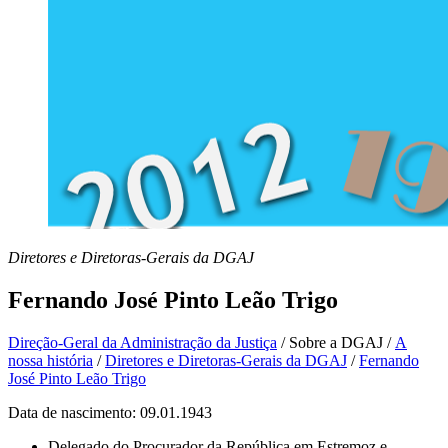
Diretores e Diretoras-Gerais da DGAJ
Fernando José Pinto Leão Trigo
Direção-Geral da Administração da Justiça
/
Sobre a DGAJ
/
A
nossa história
/
Diretores e Diretoras-Gerais da DGAJ
/
Fernando
José Pinto Leão Trigo
Data de nascimento: 09.01.1943
Delegado do Procurador da República em Estremoz e