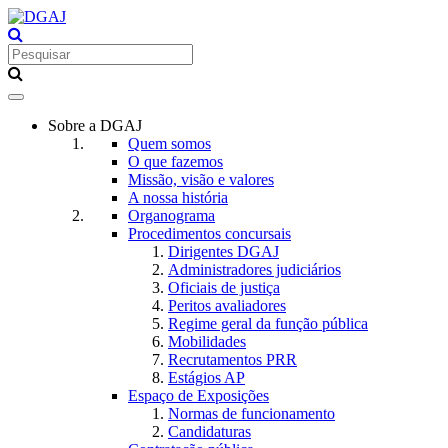
Toggle
navigation
Sobre a DGAJ
Quem somos
O que fazemos
Missão, visão e valores
A nossa história
Organograma
Procedimentos concursais
Dirigentes DGAJ
Administradores judiciários
Oficiais de justiça
Peritos avaliadores
Regime geral da função pública
Mobilidades
Recrutamentos PRR
Estágios AP
Espaço de Exposições
Normas de funcionamento
Candidaturas