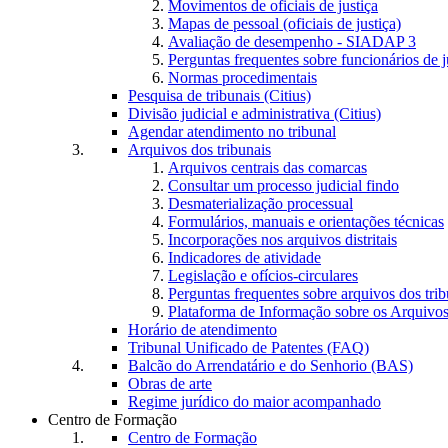
Movimentos de oficiais de justiça
Mapas de pessoal (oficiais de justiça)
Avaliação de desempenho - SIADAP 3
Perguntas frequentes sobre funcionários de j
Normas procedimentais
Pesquisa de tribunais (Citius)
Divisão judicial e administrativa (Citius)
Agendar atendimento no tribunal
Arquivos dos tribunais
Arquivos centrais das comarcas
Consultar um processo judicial findo
Desmaterialização processual
Formulários, manuais e orientações técnicas
Incorporações nos arquivos distritais
Indicadores de atividade
Legislação e ofícios-circulares
Perguntas frequentes sobre arquivos dos trib
Plataforma de Informação sobre os Arquivos
Horário de atendimento
Tribunal Unificado de Patentes (FAQ)
Balcão do Arrendatário e do Senhorio (BAS)
Obras de arte
Regime jurídico do maior acompanhado
Centro de Formação
Centro de Formação