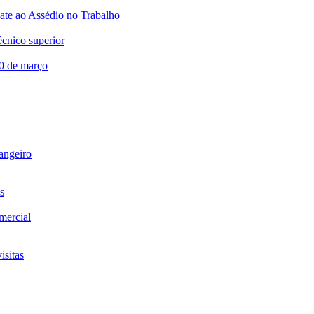
te ao Assédio no Trabalho
écnico superior
20 de março
rangeiro
s
omercial
isitas