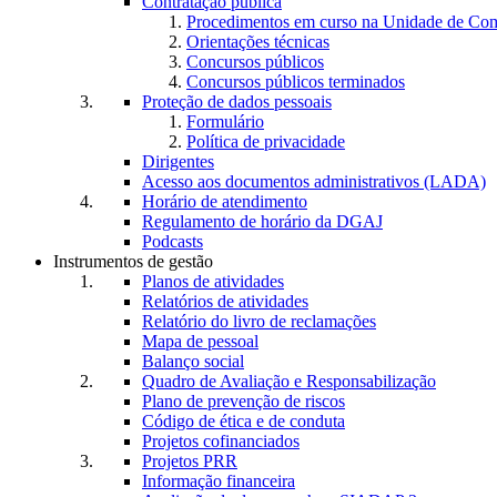
Contratação pública
Procedimentos em curso na Unidade de Co
Orientações técnicas
Concursos públicos
Concursos públicos terminados
Proteção de dados pessoais
Formulário
Política de privacidade
Dirigentes
Acesso aos documentos administrativos (LADA)
Horário de atendimento
Regulamento de horário da DGAJ
Podcasts
Instrumentos de gestão
Planos de atividades
Relatórios de atividades
Relatório do livro de reclamações
Mapa de pessoal
Balanço social
Quadro de Avaliação e Responsabilização
Plano de prevenção de riscos
Código de ética e de conduta
Projetos cofinanciados
Projetos PRR
Informação financeira