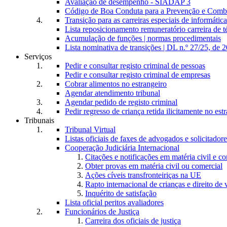
Avaliação de desempenho - SIADAP 3
Código de Boa Conduta para a Prevenção e Comba
Transição para as carreiras especiais de informática
Lista reposicionamento remuneratório carreira de t
Acumulação de funções | normas procedimentais
Lista nominativa de transições | DL n.º 27/25, de 
Serviços
Pedir e consultar registo criminal de pessoas
Pedir e consultar registo criminal de empresas
Cobrar alimentos no estrangeiro
Agendar atendimento tribunal
Agendar pedido de registo criminal
Pedir regresso de criança retida ilicitamente no est
Tribunais
Tribunal Virtual
Listas oficiais de faxes de advogados e solicitadore
Cooperação Judiciária Internacional
Citações e notificações em matéria civil e c
Obter provas em matéria civil ou comercial
Ações cíveis transfronteiriças na UE
Rapto internacional de crianças e direito de v
Inquérito de satisfação
Lista oficial peritos avaliadores
Funcionários de Justiça
Carreira dos oficiais de justiça