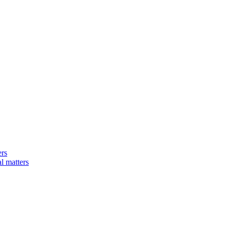
ers
matters​​