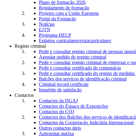
Plano de formação 2026
Regulamento de formação
Projetos com a União Europeia
Portal da Formação
Notícias
EJTN
Programa HELP
Estágios curriculares/extracurriculares
Registo criminal
Pedir e consultar registo criminal de pessoas singul
Agendar pedido de registo criminal
Pedir e consultar registo criminal de empresas e ou
Pedir e consultar certificado de contumácia
Pedir e consultar certificado do registo de medidas 
Balcões dos serviços de identificação criminal
Criminal record certificate
Inquérito de satisfação
Contactos
Contactos da DGAJ
Contactos do Espaço de Exposições
Contactos do COJ
Contactos dos Balcões dos serviços de identificaçã
Contactos da Cooperação Judiciária Internacional
Outros contactos úteis
Apresentar queixa