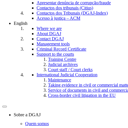
Apresentar denúncia de corrupção/fraude
Contactos dos tribunais (Citius)
Contactos dos Tribunais (DGAJ-Index)
Acesso à justiça – ACM
English
Where we are
About DGAJ
Contact DGAJ
Management tools
Criminal Record Certificate
Support to the courts
Training Centre
Judicial archives
Court staff / Court clerks
International Judicial Cooperation
Maintenance
Taking evidence in civil or commercial matt
Service of documents in civil and commercial 
Cross-border civil litigation in the EU
Toggle
navigation
Sobre a DGAJ
Quem somos