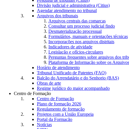
Pesquisa de tribunais (Citius)
Divisão judicial e administrativa (Citius)
Agendar atendimento no tribunal
Arquivos dos tribunais
Arquivos centrais das comarcas
Consultar um processo judicial findo
Desmaterialização processual
Formulários, manuais e orientações técnicas
Incorporações nos arquivos distritais
Indicadores de atividade
Legislação e ofícios-circulares
Perguntas frequentes sobre arquivos dos trib
Plataforma de Informação sobre os Arquivos
Horário de atendimento
Tribunal Unificado de Patentes (FAQ)
Balcão do Arrendatário e do Senhorio (BAS)
Obras de arte
Regime jurídico do maior acompanhado
Centro de Formação
Centro de Formação
Plano de formação 2026
Regulamento de formação
Projetos com a União Europeia
Portal da Formação
Notícias