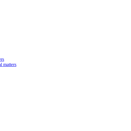
ers
matters​​