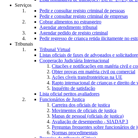
Serviços
Pedir e consultar registo criminal de pessoas
Pedir e consultar registo criminal de empresas
Cobrar alimentos no estrangeiro
Agendar atendimento tribunal
Agendar pedido de registo criminal
Pedir regresso de criança retida ilicitamente no est
Tribunais
Tribunal Virtual
Listas oficiais de faxes de advogados e solicitadore
Cooperação Judiciária Internacional
Citações e notificações em matéria civil e c
Obter provas em matéria civil ou comercial
Ações cíveis transfronteiriças na UE
Rapto internacional de crianças e direito de v
Inquérito de satisfação
Lista oficial peritos avaliadores
Funcionários de Justiça
Carreira dos oficiais de justiça
Movimentos de oficiais de justiça
Mapas de pessoal (oficiais de justiça)
Avaliação de desempenho - SIADAP 3
Perguntas frequentes sobre funcionários de j
Normas procedimentais