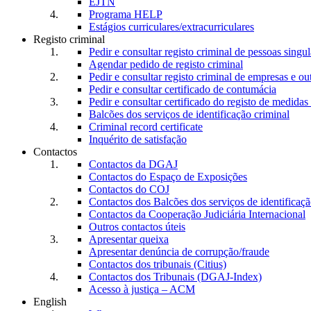
EJTN
Programa HELP
Estágios curriculares/extracurriculares
Registo criminal
Pedir e consultar registo criminal de pessoas singul
Agendar pedido de registo criminal
Pedir e consultar registo criminal de empresas e ou
Pedir e consultar certificado de contumácia
Pedir e consultar certificado do registo de medidas 
Balcões dos serviços de identificação criminal
Criminal record certificate
Inquérito de satisfação
Contactos
Contactos da DGAJ
Contactos do Espaço de Exposições
Contactos do COJ
Contactos dos Balcões dos serviços de identificaçã
Contactos da Cooperação Judiciária Internacional
Outros contactos úteis
Apresentar queixa
Apresentar denúncia de corrupção/fraude
Contactos dos tribunais (Citius)
Contactos dos Tribunais (DGAJ-Index)
Acesso à justiça – ACM
English