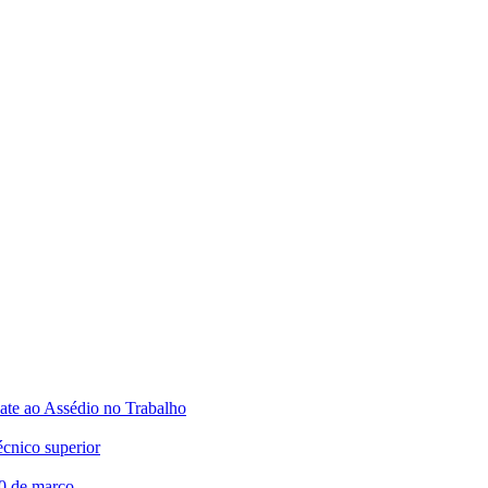
te ao Assédio no Trabalho
écnico superior
20 de março