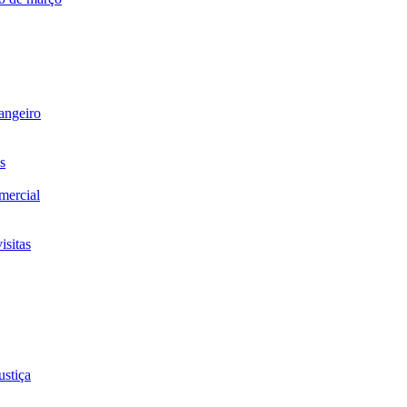
rangeiro
s
omercial
isitas
ustiça