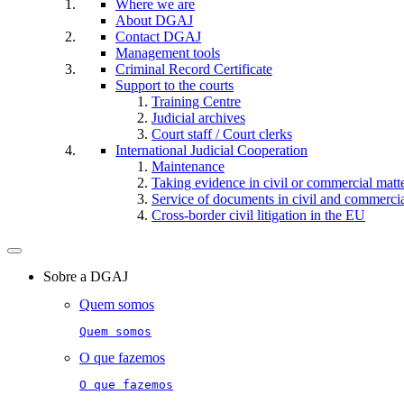
Where we are
About DGAJ
Contact DGAJ
Management tools
Criminal Record Certificate
Support to the courts
Training Centre
Judicial archives
Court staff / Court clerks
International Judicial Cooperation
Maintenance
Taking evidence in civil or commercial matt
Service of documents in civil and commercial 
Cross-border civil litigation in the EU
Toggle
navigation
Sobre a DGAJ
Quem somos
Quem somos
O que fazemos
O que fazemos