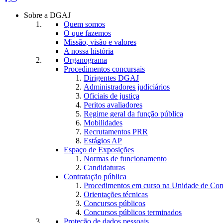
Sobre a DGAJ
Quem somos
O que fazemos
Missão, visão e valores
A nossa história
Organograma
Procedimentos concursais
Dirigentes DGAJ
Administradores judiciários
Oficiais de justiça
Peritos avaliadores
Regime geral da função pública
Mobilidades
Recrutamentos PRR
Estágios AP
Espaço de Exposições
Normas de funcionamento
Candidaturas
Contratação pública
Procedimentos em curso na Unidade de Co
Orientações técnicas
Concursos públicos
Concursos públicos terminados
Proteção de dados pessoais