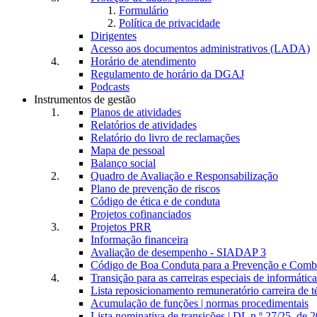
Formulário
Política de privacidade
Dirigentes
Acesso aos documentos administrativos (LADA)
Horário de atendimento
Regulamento de horário da DGAJ
Podcasts
Instrumentos de gestão
Planos de atividades
Relatórios de atividades
Relatório do livro de reclamações
Mapa de pessoal
Balanço social
Quadro de Avaliação e Responsabilização
Plano de prevenção de riscos
Código de ética e de conduta
Projetos cofinanciados
Projetos PRR
Informação financeira
Avaliação de desempenho - SIADAP 3
Código de Boa Conduta para a Prevenção e Comba
Transição para as carreiras especiais de informática
Lista reposicionamento remuneratório carreira de t
Acumulação de funções | normas procedimentais
Lista nominativa de transições | DL n.º 27/25, de 